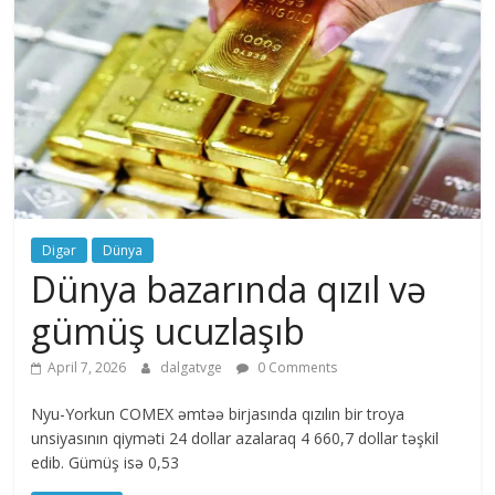
Digər
Dünya
Dünya bazarında qızıl və
gümüş ucuzlaşıb
April 7, 2026
dalgatvge
0 Comments
Nyu-Yorkun COMEX əmtəə birjasında qızılın bir troya
unsiyasının qiyməti 24 dollar azalaraq 4 660,7 dollar təşkil
edib. Gümüş isə 0,53