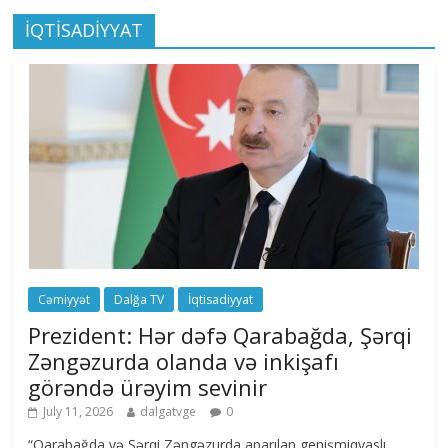
İQTİSADİYYAT
Cəmiyyət
Dalğa TV
İqtisadiyyat
Prezident: Hər dəfə Qarabağda, Şərqi
Zəngəzurda olanda və inkişafı
görəndə ürəyim sevinir
July 11, 2026
dalgatvge
0
“Qarabağda və Şərqi Zəngəzurda aparılan genişmiqyaslı