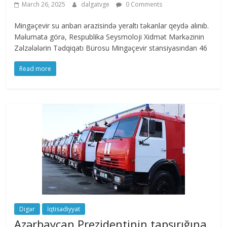
March 26, 2025
dalgatvge
0 Comments
Mingəçevir su anbarı ərazisində yeraltı təkanlar qeydə alınıb.
Məlumata görə, Respublika Seysmoloji Xidmət Mərkəzinin
Zəlzələlərin Tədqiqatı Bürosu Mingəçevir stansiyasından 46
Read more
Digər
İqtisadiyyat
Azərbaycan Prezidentinin tapşırığına