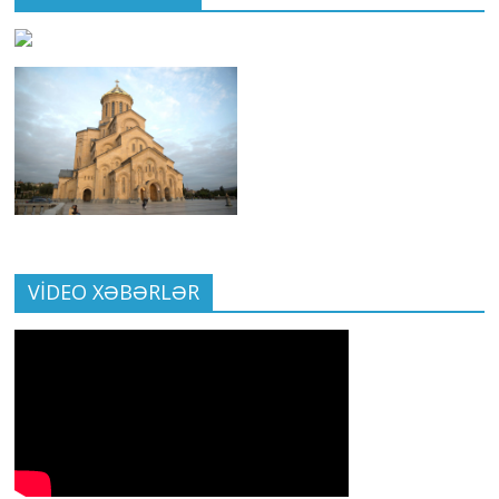
VİDEO XƏBƏRLƏR