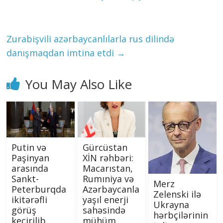
Zurabişvili azərbaycanlılarla rus dilində
danışmaqdan imtina etdi
→
You May Also Like
Putin və
Gürcüstan
Paşinyan
XİN rəhbəri:
arasında
Macarıstan,
Sankt-
Rumıniya və
Merz
Peterburqda
Azərbaycanla
Zelenski ilə
ikitərəfli
yaşıl enerji
Ukrayna
görüş
sahəsində
hərbçilərinin
keçirilib
mühüm