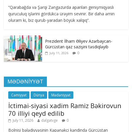
“Qarabağda və Şərqi Zəngəzurda aparılan genişmiqyaslı
quruculuq işlərini gördükcə ürəyim sevinir. Bir daha əmin
oluram ki, biz qurub-yaradan böyük xalqıq”.
Prezident İlham Əliyev Azərbaycan-
Gürcüstan qaz sazişini təsdiqləyib
0
July 11, 2026
MƏDƏNİYYƏT
Cəmiyyət
Dünya
Mədəniyyət
İctimai-siyasi xadim Ramiz Bəkirovun
70 illiyi qeyd edilib
July 11, 2026
dalgatvge
0
Bolnisi bələdiyyəsinin Kəpənəkçi kəndində Gürcüstan