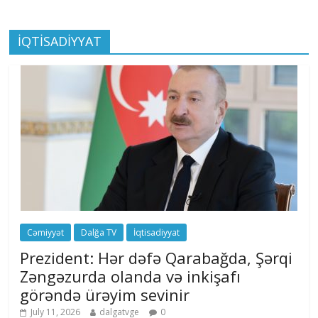
İQTİSADİYYAT
Cəmiyyət
Dalğa TV
İqtisadiyyat
Prezident: Hər dəfə Qarabağda, Şərqi
Zəngəzurda olanda və inkişafı
görəndə ürəyim sevinir
July 11, 2026
dalgatvge
0