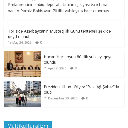
Parlamentinin sabiq deputatı, tanınmış siyasi və ictimai
xadim Ramiz Bəkirovun 70 illik yubileyinə həsr olunmuş
Tbilisidə Azərbaycanın Müstəqillik Günü təntənəli şəkildə
qeyd olunub
0
May 26, 2026
Hacan Hacısoyun 80 illik yubileyi qeyd
olundu
0
April 8, 2026
Prezident İlham Əliyev “Bakı Ağ Şəhər”də
olub
0
December 30, 2025
Multikulturalizm