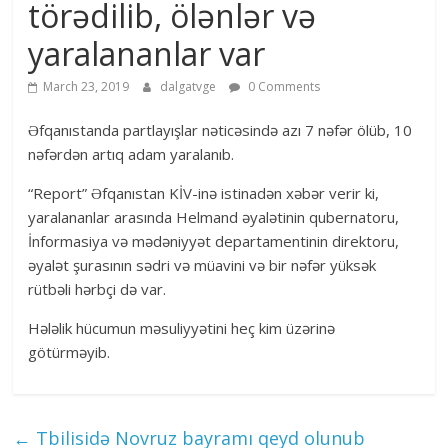
törədilib, ölənlər və
yaralananlar var
March 23, 2019
dalgatvge
0 Comments
Əfqanıstanda partlayışlar nəticəsində azı 7 nəfər ölüb, 10
nəfərdən artıq adam yaralanıb.
“Report” Əfqanıstan KİV-inə istinadən xəbər verir ki,
yaralananlar arasında Helmand əyalətinin qubernatoru,
İnformasiya və mədəniyyət departamentinin direktoru,
əyalət şurasının sədri və müavini və bir nəfər yüksək
rütbəli hərbçi də var.
Hələlik hücumun məsuliyyətini heç kim üzərinə
götürməyib.
←
Tbilisidə Novruz bayramı qeyd olunub