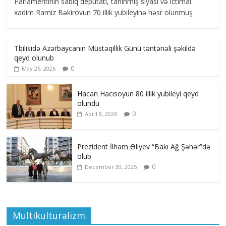
Parlamentinin sabiq deputatı, tanınmış siyasi və ictimai
xadim Ramiz Bəkirovun 70 illik yubileyinə həsr olunmuş
Tbilisidə Azərbaycanın Müstəqillik Günü təntənəli şəkildə
qeyd olunub
0
May 26, 2026
Hacan Hacısoyun 80 illik yubileyi qeyd
olundu
0
April 8, 2026
Prezident İlham Əliyev “Bakı Ağ Şəhər”də
olub
0
December 30, 2025
Multikulturalizm