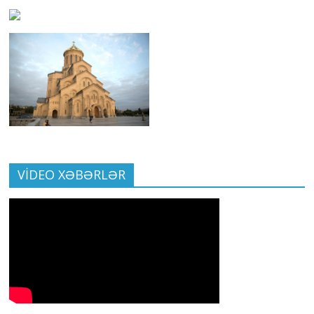
VİDEO XƏBƏRLƏR