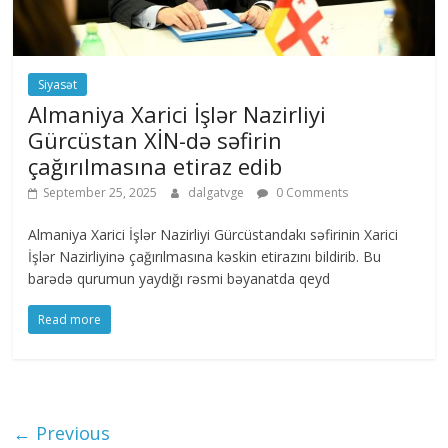
Siyasət
Almaniya Xarici İşlər Nazirliyi
Gürcüstan XİN-də səfirin
çağırılmasına etiraz edib
September 25, 2025
dalgatvge
0 Comments
Almaniya Xarici İşlər Nazirliyi Gürcüstandakı səfirinin Xarici
İşlər Nazirliyinə çağırılmasına kəskin etirazını bildirib. Bu
barədə qurumun yaydığı rəsmi bəyanatda qeyd
Read more
← Previous