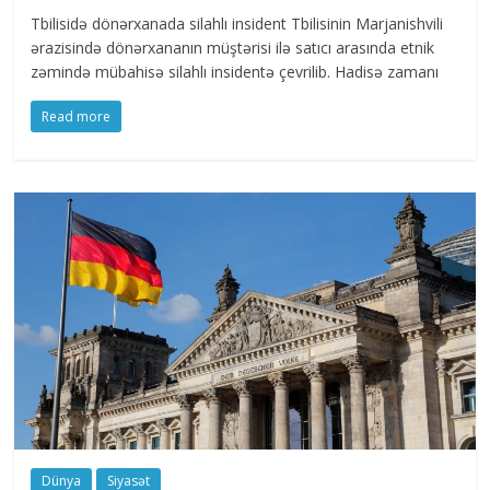
Tbilisidə dönərxanada silahlı insident Tbilisinin Marjanishvili
ərazisində dönərxananın müştərisi ilə satıcı arasında etnik
zəmində mübahisə silahlı insidentə çevrilib. Hadisə zamanı
Read more
Dünya
Siyasət