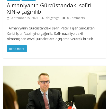
Almaniyanın Gürcüstandakı səfiri
XİN-ə çağırılıb
September 25, 2025
dalgatvge
0 Comments
Almaniyanın Gürcüstandakı səfiri Peter Fişer Gürcüstan
Xarici İşlər Nazirliyinə çağırılıb. Səfir nazirliyə daxil
olmamışdan əvvəl jurnalistlərə açıqlama verərək bildirib
Read more