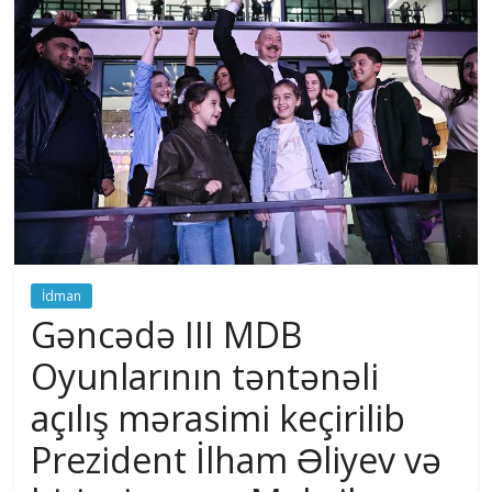
İdman
Gəncədə III MDB
Oyunlarının təntənəli
açılış mərasimi keçirilib
Prezident İlham Əliyev və