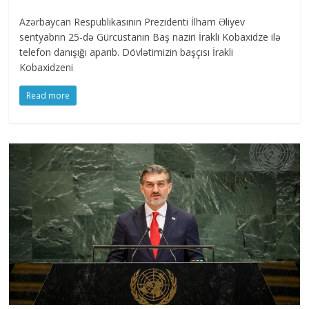
Azərbaycan Respublikasının Prezidenti İlham Əliyev
sentyabrın 25-də Gürcüstanın Baş naziri İrakli Kobaxidze ilə
telefon danışığı aparıb. Dövlətimizin başçısı İrakli
Kobaxidzeni
Read more