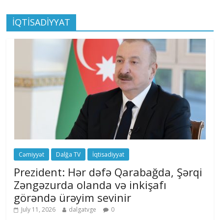
İQTİSADİYYAT
Cəmiyyət
Dalğa TV
İqtisadiyyat
Prezident: Hər dəfə Qarabağda, Şərqi
Zəngəzurda olanda və inkişafı
görəndə ürəyim sevinir
July 11, 2026
dalgatvge
0