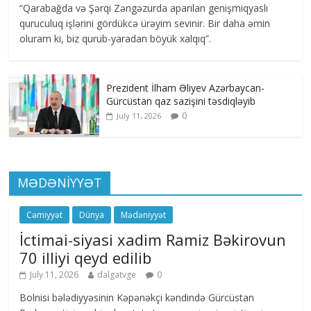
“Qarabağda və Şərqi Zəngəzurda aparılan genişmiqyaslı
quruculuq işlərini gördükcə ürəyim sevinir. Bir daha əmin
oluram ki, biz qurub-yaradan böyük xalqıq”.
Prezident İlham Əliyev Azərbaycan-
Gürcüstan qaz sazişini təsdiqləyib
0
July 11, 2026
MƏDƏNİYYƏT
Cəmiyyət
Dünya
Mədəniyyət
İctimai-siyasi xadim Ramiz Bəkirovun
70 illiyi qeyd edilib
July 11, 2026
dalgatvge
0
Bolnisi bələdiyyəsinin Kəpənəkçi kəndində Gürcüstan