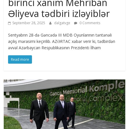
birinci xanım Mehriban
Əliyeva tədbiri izləyiblər
September 28, 2025
dalgatvge
0 Comments
Sentyabrın 28-də Gəncədə III MDB Oyunlarının təntənəli
açılış mərasimi keçirilib. AZƏRTAC xəbər verir ki, tədbirdən
əvvəl Azərbaycan Respublikasının Prezidenti İlham
Read more