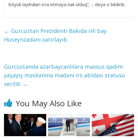
böyük layihələri icra etməyə nail olduq”, – deyə o bildirib.
←
Gürcüstan Prezidenti Bakıda Əli bəy
Hüseynzadəni xatırlayıb
Gürcüstanda azərbaycanlılara məxsus qədim
yaşayış məskəninə mədəni irs abidəsi statusu
verilib
→
You May Also Like