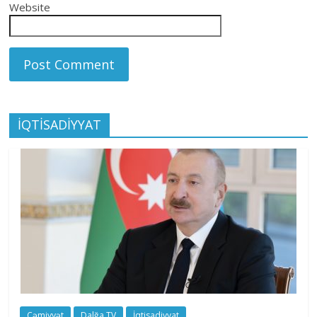
Website
İQTİSADİYYAT
Cəmiyyət
Dalğa TV
İqtisadiyyat