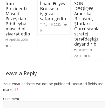
İran
İlham Əliyev
SON
Prezidenti
Brüsselə
DƏQİQƏ!
Məsud
işgüzar
Amerika
Pezeşkian
səfərə gedib
Birləşmiş
Bibiheybət
Ştatları
April 6, 2022
məscidini
Gürcüstanla
0
ziyarət edib
strateji
tərəfdaşlığı
April 28, 2025
dayandırıb
0
December 1,
2024
0
Leave a Reply
Your email address will not be published.
Required fields are
marked
*
Comment