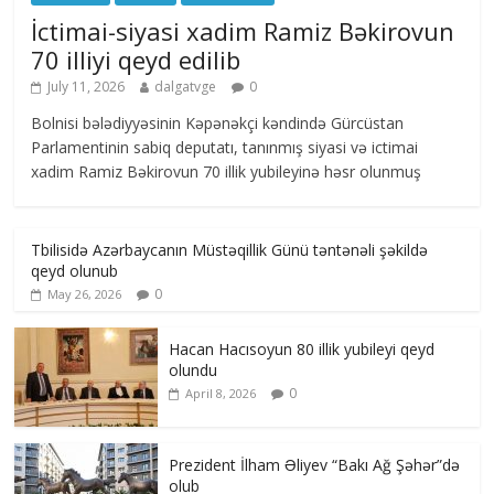
İctimai-siyasi xadim Ramiz Bəkirovun
70 illiyi qeyd edilib
July 11, 2026
dalgatvge
0
Bolnisi bələdiyyəsinin Kəpənəkçi kəndində Gürcüstan
Parlamentinin sabiq deputatı, tanınmış siyasi və ictimai
xadim Ramiz Bəkirovun 70 illik yubileyinə həsr olunmuş
Tbilisidə Azərbaycanın Müstəqillik Günü təntənəli şəkildə
qeyd olunub
0
May 26, 2026
Hacan Hacısoyun 80 illik yubileyi qeyd
olundu
0
April 8, 2026
Prezident İlham Əliyev “Bakı Ağ Şəhər”də
olub