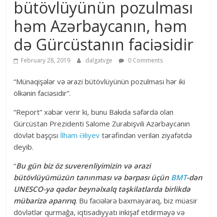
bütövlüyünün pozulması
həm Azərbaycanın, həm
də Gürcüstanın faciəsidir
February 28, 2019
dalgatvge
0 Comments
“Münaqişələr və ərazi bütövlüyünün pozulması hər iki
ölkənin faciəsidir”.
“Report” xəbər verir ki, bunu Bakıda səfərdə olan
Gürcüstan Prezidenti Salome Zurabişvili Azərbaycanın
dövlət başçısı
İlham Əliyev
tərəfindən verilən ziyafətdə
deyib.
“
Bu gün biz öz suverenliyimizin və ərazi
bütövlüyümüzün tanınması və bərpası üçün
BMT
-dən
UNESCO-ya qədər beynəlxalq təşkilatlarda birlikdə
mübarizə aparırıq
. Bu faciələrə baxmayaraq, biz müasir
dövlətlər qurmağa, iqtisadiyyatı inkişaf etdirməyə və