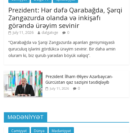
Prezident: Hər dəfə Qarabağda, Şərqi
Zəngəzurda olanda və inkişafı
görəndə ürəyim sevinir
July 11, 2026
dalgatvge
0
“Qarabağda və Şərqi Zəngəzurda aparılan genişmiqyaslı
quruculuq işlərini gördükcə ürəyim sevinir. Bir daha əmin
oluram ki, biz qurub-yaradan böyük xalqıq”.
Prezident İlham Əliyev Azərbaycan-
Gürcüstan qaz sazişini təsdiqləyib
0
July 11, 2026
MƏDƏNİYYƏT
Cəmiyyət
Dünya
Mədəniyyət