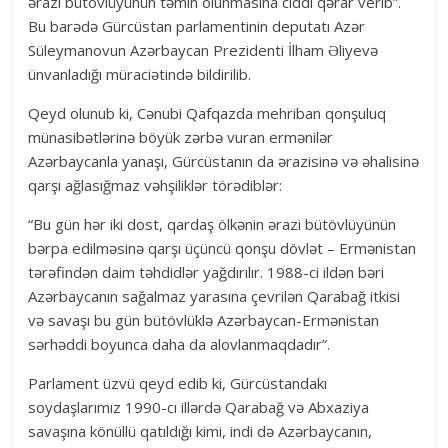
ərazi bütövlüyünün təmin olunmasına ciddi qərar verib”.
Bu barədə Gürcüstan parlamentinin deputatı Azər
Süleymanovun Azərbaycan Prezidenti İlham Əliyevə
ünvanladığı müraciətində bildirilib.
Qeyd olunub ki, Cənubi Qafqazda mehriban qonşuluq
münasibətlərinə böyük zərbə vuran ermənilər
Azərbaycanla yanaşı, Gürcüstanın da ərazisinə və əhalisinə
qarşı ağlasığmaz vəhşiliklər törədiblər:
“Bu gün hər iki dost, qardaş ölkənin ərazi bütövlüyünün
bərpa edilməsinə qarşı üçüncü qonşu dövlət – Ermənistan
tərəfindən daim təhdidlər yağdırılır. 1988-ci ildən bəri
Azərbaycanın sağalmaz yarasına çevrilən Qarabağ itkisi
və savaşı bu gün bütövlüklə Azərbaycan-Ermənistan
sərhəddi boyunca daha da alovlanmaqdadır”.
Parlament üzvü qeyd edib ki, Gürcüstandakı
soydaşlarımız 1990-cı illərdə Qarabağ və Abxaziya
savaşına könüllü qatıldığı kimi, indi də Azərbaycanın,