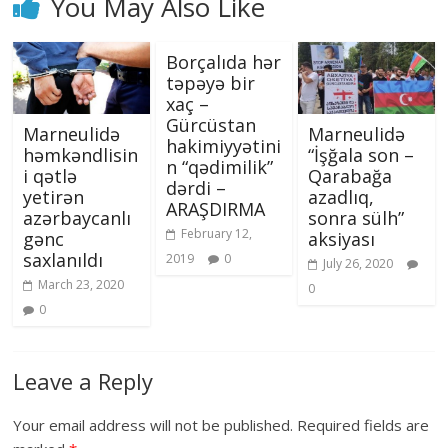
You May Also Like
Borçalıda hər
təpəyə bir
xaç –
Gürcüstan
Marneulidə
Marneulidə
hakimiyyətini
həmkəndlisin
“İşğala son –
n “qədimilik”
i qətlə
Qarabağa
dərdi –
yetirən
azadlıq,
ARAŞDIRMA
azərbaycanlı
sonra sülh”
February 12,
gənc
aksiyası
saxlanıldı
2019
0
July 26, 2020
March 23, 2020
0
0
Leave a Reply
Your email address will not be published.
Required fields are