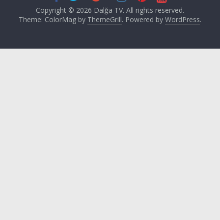
Copyright © 2026
Dalğa TV
. All rights reserved.
Theme: ColorMag by
ThemeGrill
. Powered by
WordPress
.