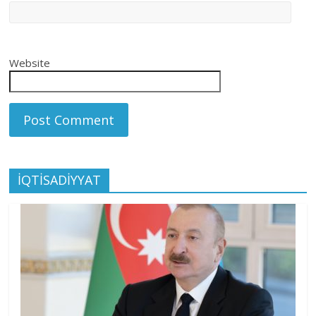
Website
İQTİSADİYYAT