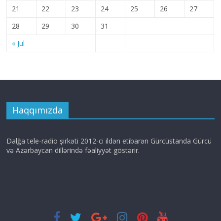
21
22
23
24
25
26
27
28
29
30
31
« Jul
Haqqımızda
Dalğa tele-radio şirkəti 2012-ci ildən etibarən Gürcüstanda Gürcü
və Azərbaycan dillərində fəaliyyət göstərir.