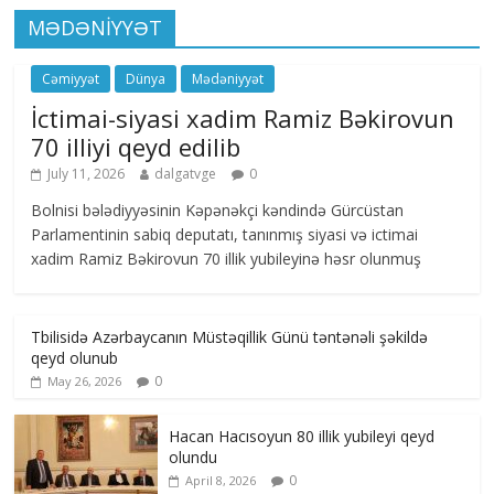
MƏDƏNİYYƏT
Cəmiyyət
Dünya
Mədəniyyət
İctimai-siyasi xadim Ramiz Bəkirovun
70 illiyi qeyd edilib
July 11, 2026
dalgatvge
0
Bolnisi bələdiyyəsinin Kəpənəkçi kəndində Gürcüstan
Parlamentinin sabiq deputatı, tanınmış siyasi və ictimai
xadim Ramiz Bəkirovun 70 illik yubileyinə həsr olunmuş
Tbilisidə Azərbaycanın Müstəqillik Günü təntənəli şəkildə
qeyd olunub
0
May 26, 2026
Hacan Hacısoyun 80 illik yubileyi qeyd
olundu
0
April 8, 2026