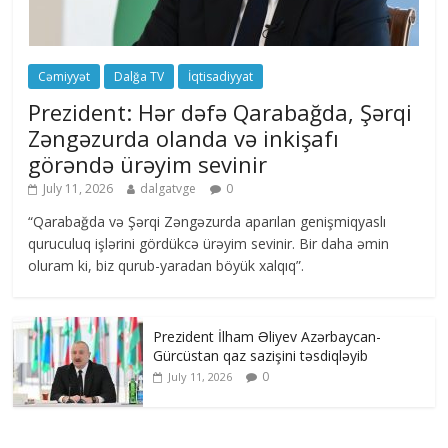
Cəmiyyət
Dalğa TV
İqtisadiyyat
Prezident: Hər dəfə Qarabağda, Şərqi
Zəngəzurda olanda və inkişafı
görəndə ürəyim sevinir
July 11, 2026
dalgatvge
0
“Qarabağda və Şərqi Zəngəzurda aparılan genişmiqyaslı
quruculuq işlərini gördükcə ürəyim sevinir. Bir daha əmin
oluram ki, biz qurub-yaradan böyük xalqıq”.
Prezident İlham Əliyev Azərbaycan-
Gürcüstan qaz sazişini təsdiqləyib
0
July 11, 2026