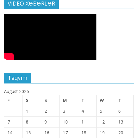
VİDEO XƏBƏRLƏR
Təqvim
August 2026
F
S
S
M
T
W
T
1
2
3
4
5
6
7
8
9
10
11
12
13
14
15
16
17
18
19
20