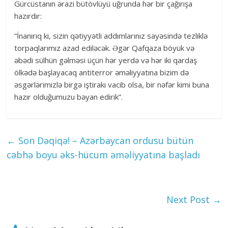
Gürcüstanın ərazi bütövlüyü uğrunda hər bir çağırışa
hazırdır:
“İnanırıq ki, sizin qətiyyətli addımlarınız sayəsində tezliklə
torpaqlarımız azad ediləcək. Əgər Qafqaza böyük və
əbədi sülhün gəlməsi üçün hər yerdə və hər iki qardaş
ölkədə başlayacaq antiterror əməliyyatına bizim də
əsgərlərimizlə birgə iştirakı vacib olsa, bir nəfər kimi buna
hazır olduğumuzu bəyan edirik”.
←
Son Dəqiqə! – Azərbaycan ordusu bütün
cəbhə boyu əks-hücum əməliyyatına başladı
Next Post
→