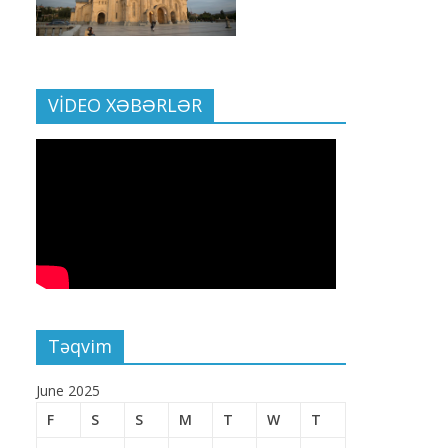
VİDEO XƏBƏRLƏR
Təqvim
June 2025
F
S
S
M
T
W
T