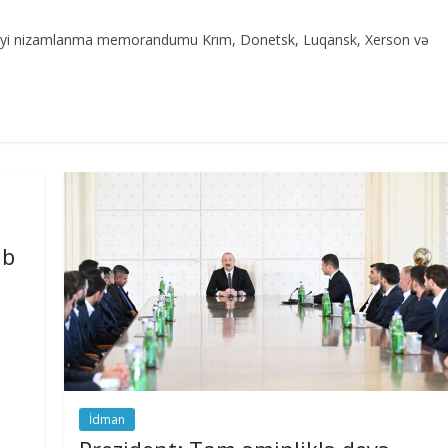
etdiyi nizamlanma memorandumu Krım, Donetsk, Luqansk, Xerson və
i
ib
İdman