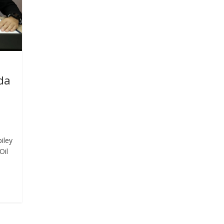
da
biley
Oil