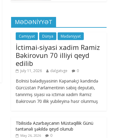
MƏDƏNİYYƏT
Cəmiyyət
Dünya
Mədəniyyət
İctimai-siyasi xadim Ramiz
Bəkirovun 70 illiyi qeyd
edilib
July 11, 2026
dalgatvge
0
Bolnisi bələdiyyəsinin Kəpənəkçi kəndində
Gürcüstan Parlamentinin sabiq deputatı,
tanınmış siyasi və ictimai xadim Ramiz
Bəkirovun 70 illik yubileyinə həsr olunmuş
Tbilisidə Azərbaycanın Müstəqillik Günü
təntənəli şəkildə qeyd olunub
0
May 26, 2026