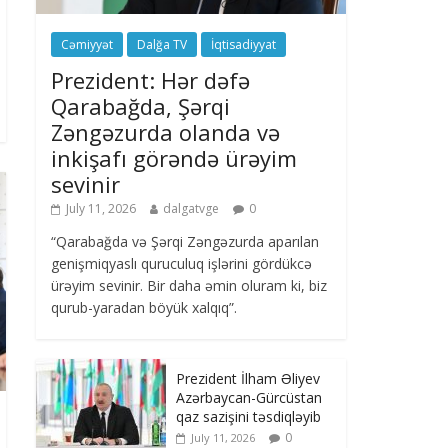
Cəmiyyət
Dalğa TV
İqtisadiyyat
Prezident: Hər dəfə
Qarabağda, Şərqi
Zəngəzurda olanda və
inkişafı görəndə ürəyim
sevinir
July 11, 2026
dalgatvge
0
“Qarabağda və Şərqi Zəngəzurda aparılan
genişmiqyaslı quruculuq işlərini gördükcə
ürəyim sevinir. Bir daha əmin oluram ki, biz
qurub-yaradan böyük xalqıq”.
Prezident İlham Əliyev
Azərbaycan-Gürcüstan
qaz sazişini təsdiqləyib
0
July 11, 2026