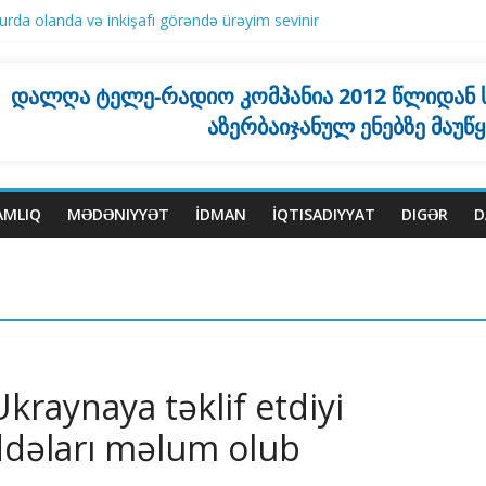
rda olanda və inkişafı görəndə ürəyim sevinir
ktiki olaraq əlaqəsi yoxdur”
stanla bağlı qətnaməsini tənqid edib
mayəndə heyətinin zəif mövqedə qaldığını yazır
დალღა ტელე-რადიო კომპანია 2012 წლიდან
qla 5 nəfər ölüb, 30 yaralı var
აზერბაიჯანულ ენებზე მაუწ
AMLIQ
MƏDƏNIYYƏT
İDMAN
İQTISADIYYAT
DIGƏR
D
kraynaya təklif etdiyi
əları məlum olub