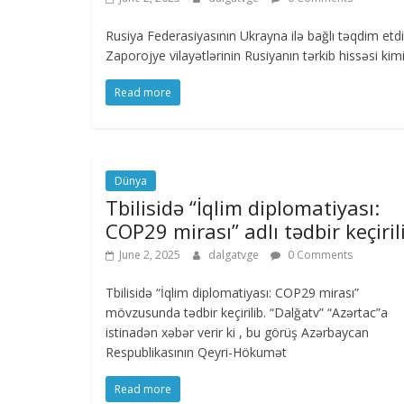
Rusiya Federasiyasının Ukrayna ilə bağlı təqdim 
Zaporojye vilayətlərinin Rusiyanın tərkib hissəsi kim
Read more
Dünya
Tbilisidə “İqlim diplomatiyası:
COP29 mirası” adlı tədbir keçiril
June 2, 2025
dalgatvge
0 Comments
Tbilisidə “İqlim diplomatiyası: COP29 mirası”
mövzusunda tədbir keçirilib. “Dalğatv” “Azərtac”a
istinadən xəbər verir ki , bu görüş Azərbaycan
Respublikasının Qeyri-Hökumət
Read more