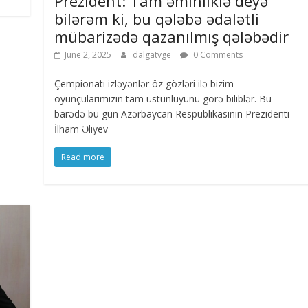
Prezident: Tam əminliklə deyə
bilərəm ki, bu qələbə ədalətli
mübarizədə qazanılmış qələbədir
June 2, 2025
dalgatvge
0 Comments
Çempionatı izləyənlər öz gözləri ilə bizim
oyunçularımızın tam üstünlüyünü görə biliblər. Bu
barədə bu gün Azərbaycan Respublikasının Prezidenti
İlham Əliyev
Read more