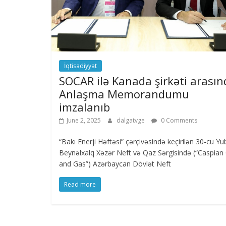
İqtisadiyyat
SOCAR ilə Kanada şirkəti arasın
Anlaşma Memorandumu
imzalanıb
June 2, 2025
dalgatvge
0 Comments
“Bakı Enerji Həftəsi” çərçivəsində keçirilən 30-cu Yu
Beynəlxalq Xəzər Neft və Qaz Sərgisində (“Caspian 
and Gas”) Azərbaycan Dövlət Neft
Read more