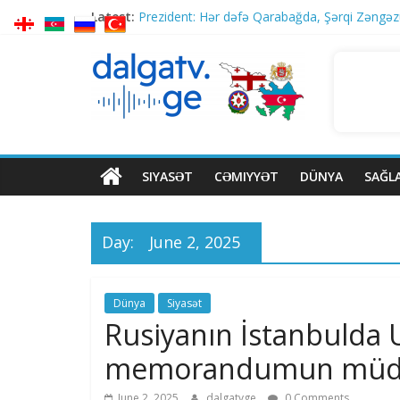
Latest:
Prezident: Hər dəfə Qarabağda, Şərqi Zəngəzu
Kaya Kallas: “Aİ-nin Gürcüstan hökuməti ilə fa
Baş nazir İrakli Kobaxidze ATƏT PA-nın Gürcü
ABŞ–İran memorandum danışıqları: FT ABŞ nü
Rusiya Sumıya zərbələr endirib, biri uşaq olma
SIYASƏT
CƏMIYYƏT
DÜNYA
SAĞL
Day:
June 2, 2025
Dünya
Siyasət
Rusiyanın İstanbulda U
memorandumun müdd
June 2, 2025
dalgatvge
0 Comments