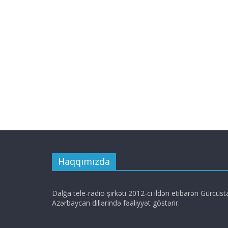
Haqqımızda
Dalğa tele-radio şirkəti 2012-ci ildən etibarən Gürcüs
Azərbaycan dillərində fəaliyyət göstərir.