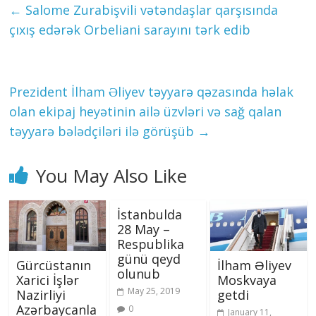
←
Salome Zurabişvili vətəndaşlar qarşısında
çıxış edərək Orbeliani sarayını tərk edib
Prezident İlham Əliyev təyyarə qəzasında həlak
olan ekipaj heyətinin ailə üzvləri və sağ qalan
təyyarə bələdçiləri ilə görüşüb
→
You May Also Like
İstanbulda
28 May –
Respublika
günü qeyd
Gürcüstanın
İlham Əliyev
olunub
Xarici İşlər
Moskvaya
May 25, 2019
Nazirliyi
getdi
Azərbaycanla
0
January 11,