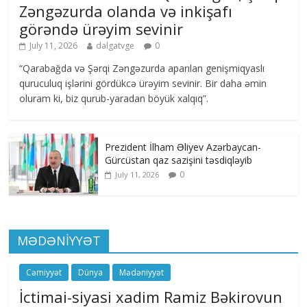
Zəngəzurda olanda və inkişafı
görəndə ürəyim sevinir
July 11, 2026
dalgatvge
0
“Qarabağda və Şərqi Zəngəzurda aparılan genişmiqyaslı
quruculuq işlərini gördükcə ürəyim sevinir. Bir daha əmin
oluram ki, biz qurub-yaradan böyük xalqıq”.
Prezident İlham Əliyev Azərbaycan-
Gürcüstan qaz sazişini təsdiqləyib
0
July 11, 2026
MƏDƏNİYYƏT
Cəmiyyət
Dünya
Mədəniyyət
İctimai-siyasi xadim Ramiz Bəkirovun