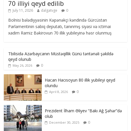
70 illiyi qeyd edilib
July 11, 2026
dalgatvge
0
Bolnisi bələdiyyəsinin Kəpənəkçi kəndində Gürcüstan
Parlamentinin sabiq deputatı, tanınmış siyasi və ictimai
xadim Ramiz Bəkirovun 70 illik yubileyinə həsr olunmuş
Tbilisidə Azərbaycanın Müstəqillik Günü təntənəli şəkildə
qeyd olunub
0
May 26, 2026
Hacan Hacısoyun 80 illik yubileyi qeyd
olundu
0
April 8, 2026
Prezident İlham Əliyev “Bakı Ağ Şəhər”də
olub
0
December 30, 2025