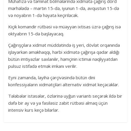
Mühafizə və təminat bölmələrində xidmətə çağırış dörd
mərhələdə – martın 15-də, iyunun 1-də, avqustun 15-də
və noyabrın 1-də həyata keçiriləcək.
Kiçik komandir rütbəsi və müəyyən ixtisas üzrə çağırış isə
oktyabrın 15-də başlayacaq.
Çağırışçılara xidmət müddətində iş yeri, dövlət orqanında
işləyərkən əməkhaqqı, hərbi xidmətə çağırışa qədər aldığı
bütün imtiyazlar saxlanılır, həmçinin ictimai nəqliyyatdan
pulsuz istifadə etmək imkanı verilir.
Eyni zamanda, layihə çərçivəsində bütün dini
konfessiyaların xidmətçiləri alternativ xidmət keçəcəklər.
Tələbələr istəsələr, özlərinə uyğun variantı seçərək ildə bir
dəfə bir ay və ya fasiləsiz zabit rütbəsi almaq üçün
intensiv kurs keçə bilərlər.