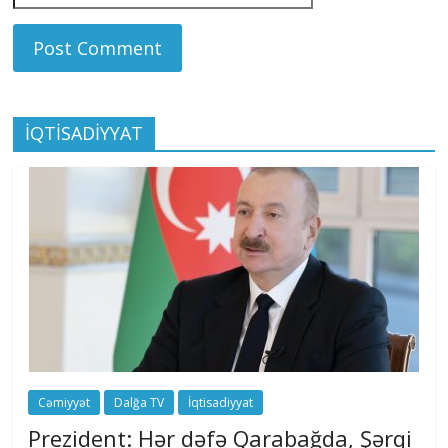
İQTİSADİYYAT
Cəmiyyət
Dalğa TV
İqtisadiyyat
Prezident: Hər dəfə Qarabağda, Şərqi