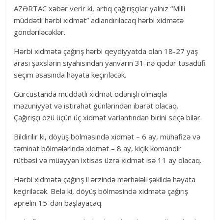
AZƏRTAC xəbər verir ki, artıq çağırışçılar yalnız “Milli
müddətli hərbi xidmət” adlandırılacaq hərbi xidmətə
göndəriləcəklər.
Hərbi xidmətə çağırış hərbi qeydiyyatda olan 18-27 yaş
arası şəxslərin siyahısından yanvarın 31-nə qədər təsadüfi
seçim əsasında həyata keçiriləcək.
Gürcüstanda müddətli xidmət ödənişli olmaqla
məzuniyyət və istirahət günlərindən ibarət olacaq.
Çağırışçı özü üçün üç xidmət variantından birini seçə bilər.
Bildirilir ki, döyüş bölməsində xidmət – 6 ay, mühafizə və
təminat bölmələrində xidmət – 8 ay, kiçik komandir
rütbəsi və müəyyən ixtisas üzrə xidmət isə 11 ay olacaq.
Hərbi xidmətə çağırış il ərzində mərhələli şəkildə həyata
keçiriləcək. Belə ki, döyüş bölməsində xidmətə çağırış
aprelin 15-dən başlayacaq.