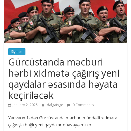
Siyasət
Gürcüstanda məcburi
hərbi xidmətə çağırış yeni
qaydalar əsasında həyata
keçiriləcək
January 2, 2025
dalgatvge
0 Comments
Yanvarın 1-dən Gürcüstanda məcburi müddətli xidmətə
çağırışla bağlı yeni qaydalar qüvvəyə minib.