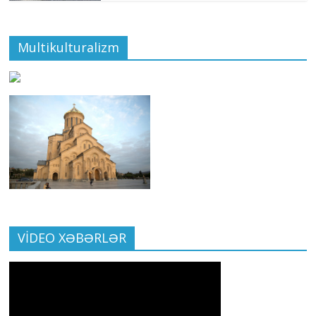
Multikulturalizm
VİDEO XƏBƏRLƏR