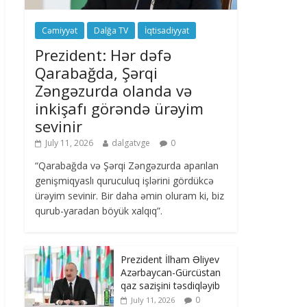
Cəmiyyət
Dalğa TV
İqtisadiyyat
Prezident: Hər dəfə
Qarabağda, Şərqi
Zəngəzurda olanda və
inkişafı görəndə ürəyim
sevinir
July 11, 2026
dalgatvge
0
“Qarabağda və Şərqi Zəngəzurda aparılan
genişmiqyaslı quruculuq işlərini gördükcə
ürəyim sevinir. Bir daha əmin oluram ki, biz
qurub-yaradan böyük xalqıq”.
Prezident İlham Əliyev
Azərbaycan-Gürcüstan
qaz sazişini təsdiqləyib
0
July 11, 2026