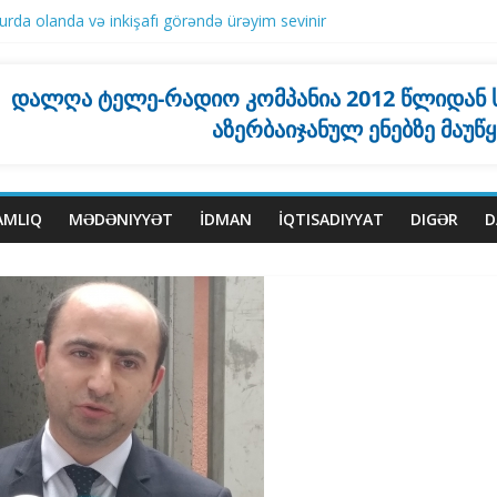
rda olanda və inkişafı görəndə ürəyim sevinir
ktiki olaraq əlaqəsi yoxdur”
stanla bağlı qətnaməsini tənqid edib
mayəndə heyətinin zəif mövqedə qaldığını yazır
დალღა ტელე-რადიო კომპანია 2012 წლიდან
qla 5 nəfər ölüb, 30 yaralı var
აზერბაიჯანულ ენებზე მაუწ
AMLIQ
MƏDƏNIYYƏT
İDMAN
İQTISADIYYAT
DIGƏR
D