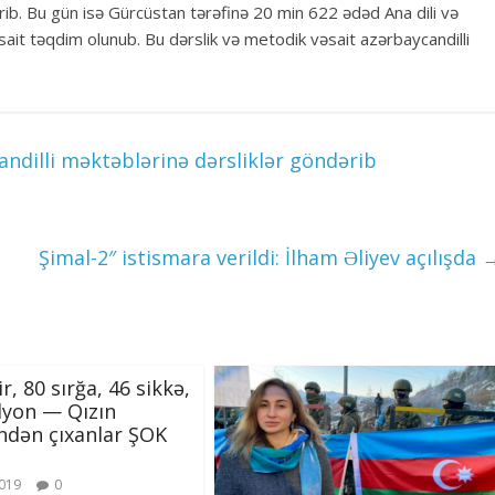
rib. Bu gün isə Gürcüstan tərəfinə 20 min 622 ədəd Ana dili və
sait təqdim olunub. Bu dərslik və metodik vəsait azərbaycandilli
andilli məktəblərinə dərsliklər göndərib
Şimal-2″ istismara verildi: İlham Əliyev açılışda
r, 80 sırğa, 46 sikkə,
lyon — Qızın
ndən çıxanlar ŞOK
2019
0