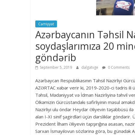
Cəmiyyət
Azərbaycanın Təhsil Na
soydaşlarımıza 20 mind
göndərib
September 5, 2019
dalgatvge
0 Comments
Azərbaycan Respublikasının Təhsil Nazirliyi Gürcü
AZƏRTAC xəbər verir ki, 2019-2020-ci tədris ili 
Təhsil, Mədəniyyət və İdman Nazirliyinə təhvil veri
Ölkəmizin Gürcüstandakı səfirliyinin məsul əməkdaş
Nazirliyi ulu öndər Heydər Əliyevin təşəbbüsü il
alan I-XI sinif şagirdləri üçün dərsliklər göndəri
Prezident İlham Əliyevin tapşırığına əsasən, nazir
Sərxan İsmayılovun sözlərinə görə, bu günədək A