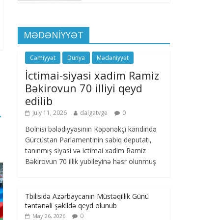
MƏDƏNİYYƏT
Cəmiyyət
Dünya
Mədəniyyət
İctimai-siyasi xadim Ramiz
Bəkirovun 70 illiyi qeyd
edilib
July 11, 2026
dalgatvge
0
→
Bolnisi bələdiyyəsinin Kəpənəkçi kəndində
Gürcüstan Parlamentinin sabiq deputatı,
tanınmış siyasi və ictimai xadim Ramiz
Bəkirovun 70 illik yubileyinə həsr olunmuş
Tbilisidə Azərbaycanın Müstəqillik Günü
təntənəli şəkildə qeyd olunub
0
May 26, 2026