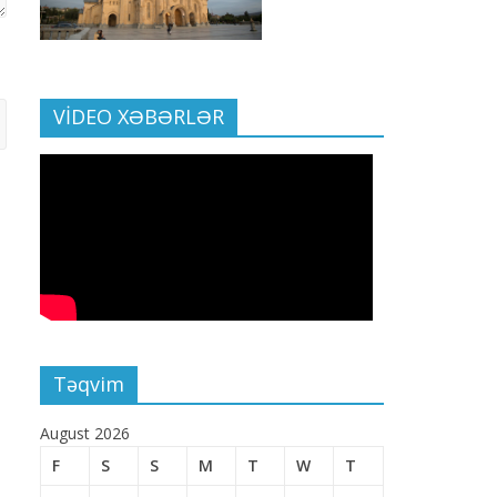
VİDEO XƏBƏRLƏR
Təqvim
August 2026
F
S
S
M
T
W
T