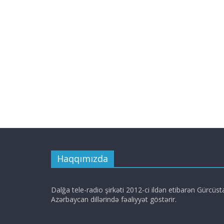
Haqqımızda
Dalğa tele-radio şirkəti 2012-ci ildən etibarən Gürcüs
Azərbaycan dillərində fəaliyyət göstərir.