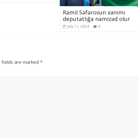
Ramil Səfərovun xanımı
deputatlığa namizəd olur
July 11, 2024
0
 fields are marked
*