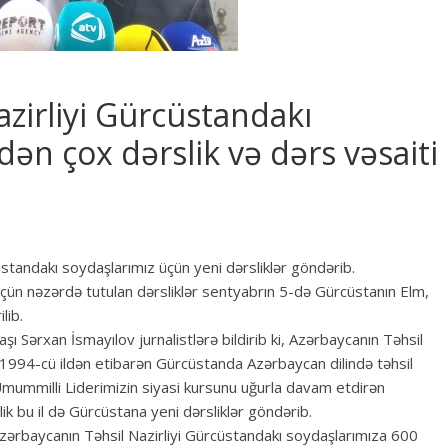
zirliyi Gürcüstandakı
ən çox dərslik və dərs vəsaiti
standakı soydaşlarımız üçün yeni dərsliklər göndərib.
üçün nəzərdə tutulan dərsliklər sentyabrın 5-də Gürcüstanın Elm,
lib.
ı Sərxan İsmayılov jurnalistlərə bildirib ki, Azərbaycanın Təhsil
ə 1994-cü ildən etibarən Gürcüstanda Azərbaycan dilində təhsil
r. Ümummilli Liderimizin siyasi kursunu uğurla davam etdirən
lik bu il də Gürcüstana yeni dərsliklər göndərib.
zərbaycanın Təhsil Nazirliyi Gürcüstandakı soydaşlarımıza 600