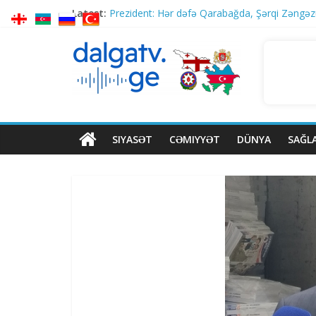
Latest:
Prezident: Hər dəfə Qarabağda, Şərqi Zəngəzu
Kaya Kallas: “Aİ-nin Gürcüstan hökuməti ilə fa
Baş nazir İrakli Kobaxidze ATƏT PA-nın Gürcü
ABŞ–İran memorandum danışıqları: FT ABŞ nü
Rusiya Sumıya zərbələr endirib, biri uşaq olma
SIYASƏT
CƏMIYYƏT
DÜNYA
SAĞL