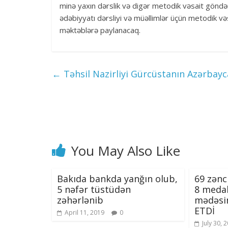
minə yaxın dərslik və digər metodik vəsait göndə
ədəbiyyatı dərsliyi və müəllimlər üçün metodik və
məktəblərə paylanacaq.
←
Təhsil Nazirliyi Gürcüstanın Azərbayc
You May Also Like
Bakıda bankda yanğın olub,
69 zənci
5 nəfər tüstüdən
8 meda
zəhərlənib
mədəsi
ETDİ
April 11, 2019
0
July 30, 