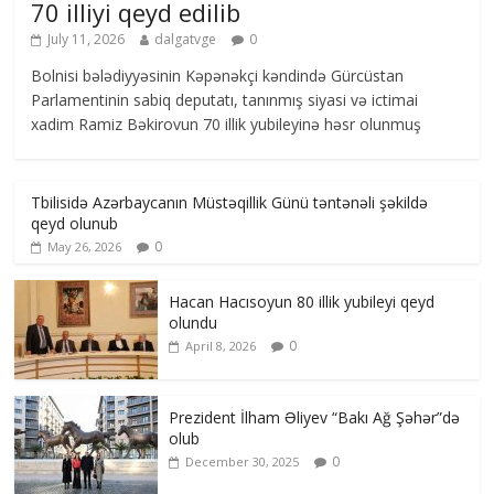
70 illiyi qeyd edilib
July 11, 2026
dalgatvge
0
Bolnisi bələdiyyəsinin Kəpənəkçi kəndində Gürcüstan
Parlamentinin sabiq deputatı, tanınmış siyasi və ictimai
xadim Ramiz Bəkirovun 70 illik yubileyinə həsr olunmuş
Tbilisidə Azərbaycanın Müstəqillik Günü təntənəli şəkildə
qeyd olunub
0
May 26, 2026
Hacan Hacısoyun 80 illik yubileyi qeyd
olundu
0
April 8, 2026
Prezident İlham Əliyev “Bakı Ağ Şəhər”də
olub
0
December 30, 2025