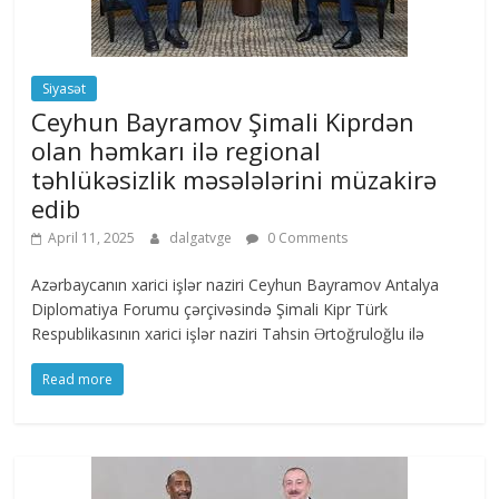
Siyasət
Ceyhun Bayramov Şimali Kiprdən
olan həmkarı ilə regional
təhlükəsizlik məsələlərini müzakirə
edib
April 11, 2025
dalgatvge
0 Comments
Azərbaycanın xarici işlər naziri Ceyhun Bayramov Antalya
Diplomatiya Forumu çərçivəsində Şimali Kipr Türk
Respublikasının xarici işlər naziri Tahsin Ərtoğruloğlu ilə
Read more