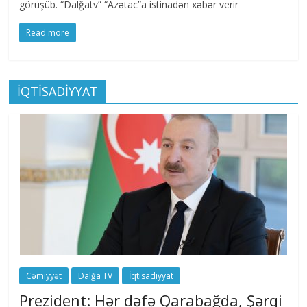
görüşüb. “Dalğatv” “Azətac”a istinadən xəbər verir
Read more
İQTİSADİYYAT
Cəmiyyət
Dalğa TV
İqtisadiyyat
Prezident: Hər dəfə Qarabağda, Şərqi