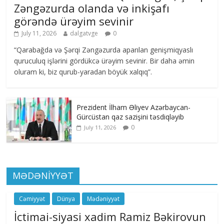
Zəngəzurda olanda və inkişafı
görəndə ürəyim sevinir
July 11, 2026
dalgatvge
0
“Qarabağda və Şərqi Zəngəzurda aparılan genişmiqyaslı
quruculuq işlərini gördükcə ürəyim sevinir. Bir daha əmin
oluram ki, biz qurub-yaradan böyük xalqıq”.
Prezident İlham Əliyev Azərbaycan-
Gürcüstan qaz sazişini təsdiqləyib
0
July 11, 2026
MƏDƏNİYYƏT
Cəmiyyət
Dünya
Mədəniyyət
İctimai-siyasi xadim Ramiz Bəkirovun