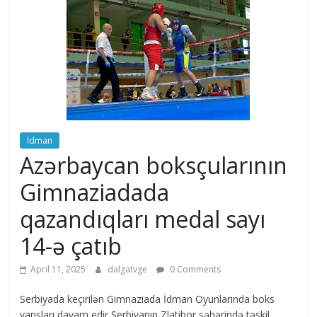
İdman
Azərbaycan boksçularının
Gimnaziadada
qazandıqları medal sayı
14-ə çatıb
April 11, 2025
dalgatvge
0 Comments
Serbiyada keçirilən Gimnaziada İdman Oyunlarında boks
yarışları davam edir Serbiyanın Zlatibor şəhərində təşkil