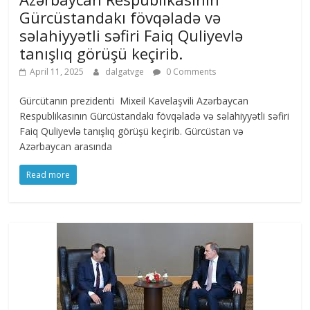
Gürcüstandakı fövqəladə və
səlahiyyətli səfiri Faiq Quliyevlə
tanışlıq görüşü keçirib.
April 11, 2025
dalgatvge
0 Comments
Gürcütanın prezidenti Mixeil Kavelaşvili Azərbaycan
Respublikasının Gürcüstandakı fövqəladə və səlahiyyətli səfiri
Faiq Quliyevlə tanışlıq görüşü keçirib. Gürcüstan və
Azərbaycan arasında
Read more