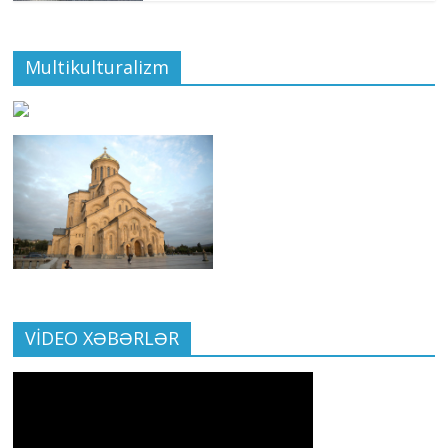
Multikulturalizm
VİDEO XƏBƏRLƏR