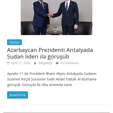
Siyasət
Azərbaycan Prezidenti Antalyada
Sudan lideri ilə görüşüb
April 11, 2025
dalgatvge
0 Comments
Aprelin 11-də Prezident İlham Əliyev Antalyada Sudanın
Suveren Keçid Şurasının Sədri Abdel Fattah Al-Burhanla
görüşüb. Görüşdə iki ölkə arasında tarixi
Read more