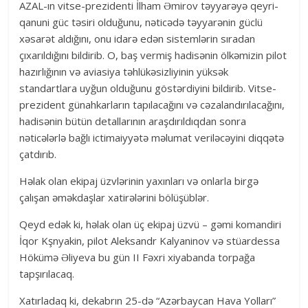
AZAL-ın vitse-prezidenti İlham Əmirov təyyarəyə qeyri-
qanuni güc təsiri olduğunu, nəticədə təyyarənin güclü
xəsarət aldığını, onu idarə edən sistemlərin sıradan
çıxarıldığını bildirib. O, baş vermiş hadisənin ölkəmizin pilot
hazırlığının və aviasiya təhlükəsizliyinin yüksək
standartlara uyğun olduğunu göstərdiyini bildirib. Vitse-
prezident günahkarların tapılacağını və cəzalandırılacağını,
hadisənin bütün detallarının araşdırıldıqdan sonra
nəticələrlə bağlı ictimaiyyətə məlumat veriləcəyini diqqətə
çatdırıb.
Həlak olan ekipaj üzvlərinin yaxınları və onlarla birgə
çalışan əməkdaşlar xatirələrini bölüşüblər.
Qeyd edək ki, həlak olan üç ekipaj üzvü – gəmi komandiri
İqor Kşnyakin, pilot Aleksandr Kalyaninov və stüardessa
Hökümə Əliyeva bu gün II Fəxri xiyabanda torpağa
tapşırılacaq.
Xatırladaq ki, dekabrın 25-də “Azərbaycan Hava Yolları”