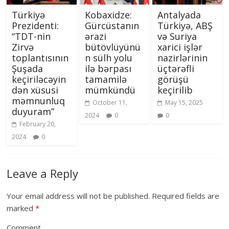
Türkiyə
Kobaxidze:
Antalyada
Prezidenti:
Gürcüstanın
Türkiyə, ABŞ
“TDT-nin
ərazi
və Suriya
Zirvə
bütövlüyünü
xarici işlər
toplantısının
n sülh yolu
nazirlərinin
Şuşada
ilə bərpası
üçtərəfli
keçiriləcəyin
tamamilə
görüşü
dən xüsusi
mümkündü
keçirilib
məmnunluq
October 11,
May 15, 2025
duyuram”
2024
0
0
February 20,
2024
0
Leave a Reply
Your email address will not be published.
Required fields are
marked
*
Comment