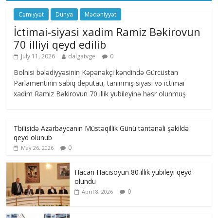
Cəmiyyət
Dünya
Mədəniyyət
İctimai-siyasi xadim Ramiz Bəkirovun
70 illiyi qeyd edilib
July 11, 2026
dalgatvge
0
Bolnisi bələdiyyəsinin Kəpənəkçi kəndində Gürcüstan
Parlamentinin sabiq deputatı, tanınmış siyasi və ictimai
xadim Ramiz Bəkirovun 70 illik yubileyinə həsr olunmuş
Tbilisidə Azərbaycanın Müstəqillik Günü təntənəli şəkildə
qeyd olunub
0
May 26, 2026
Hacan Hacısoyun 80 illik yubileyi qeyd
olundu
0
April 8, 2026