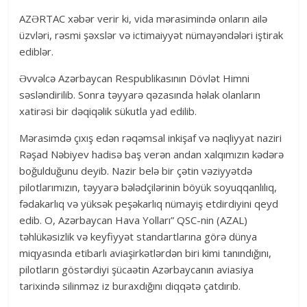
AZƏRTAC xəbər verir ki, vida mərasimində onların ailə
üzvləri, rəsmi şəxslər və ictimaiyyət nümayəndələri iştirak
ediblər.
Əvvəlcə Azərbaycan Respublikasının Dövlət Himni
səsləndirilib. Sonra təyyarə qəzasında həlak olanların
xatirəsi bir dəqiqəlik sükutla yad edilib.
Mərasimdə çıxış edən rəqəmsal inkişaf və nəqliyyat naziri
Rəşad Nəbiyev hadisə baş verən andan xalqımızın kədərə
boğulduğunu deyib. Nazir belə bir çətin vəziyyətdə
pilotlarımızın, təyyarə bələdçilərinin böyük soyuqqanlılıq,
fədakarlıq və yüksək peşəkarlıq nümayiş etdirdiyini qeyd
edib. O, Azərbaycan Hava Yolları” QSC-nin (AZAL)
təhlükəsizlik və keyfiyyət standartlarına görə dünya
miqyasında etibarlı aviaşirkətlərdən biri kimi tanındığını,
pilotların göstərdiyi şücaətin Azərbaycanın aviasiya
tarixində silinməz iz buraxdığını diqqətə çatdırıb.