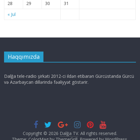
28
29
30
31
« Jul
Haqqımızda
Dalğa tele-radio şirkəti 2012-ci ildən etibarən Gürcüstanda Gürcü
və Azərbaycan dillərində fəaliyyət göstərir.
Copyright © 2026
Dalğa TV
. All rights reserved.
Theme: ColorMag by
ThemeGrill
. Powered by
WordPress
.