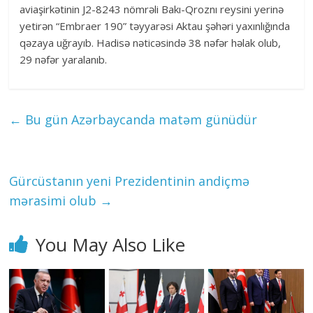
aviaşirkətinin J2-8243 nömrəli Bakı-Qroznı reysini yerinə
yetirən “Embraer 190” təyyarəsi Aktau şəhəri yaxınlığında
qəzaya uğrayıb. Hadisə nəticəsində 38 nəfər həlak olub,
29 nəfər yaralanıb.
←
Bu gün Azərbaycanda matəm günüdür
Gürcüstanın yeni Prezidentinin andiçmə
mərasimi olub
→
You May Also Like