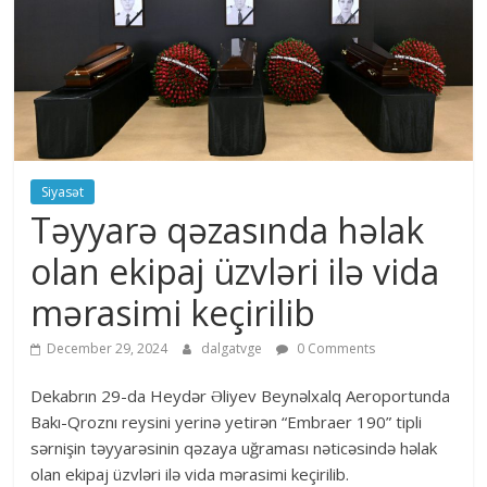
Siyasət
Təyyarə qəzasında həlak
olan ekipaj üzvləri ilə vida
mərasimi keçirilib
December 29, 2024
dalgatvge
0 Comments
Dekabrın 29-da Heydər Əliyev Beynəlxalq Aeroportunda
Bakı-Qroznı reysini yerinə yetirən “Embraer 190” tipli
sərnişin təyyarəsinin qəzaya uğraması nəticəsində həlak
olan ekipaj üzvləri ilə vida mərasimi keçirilib.