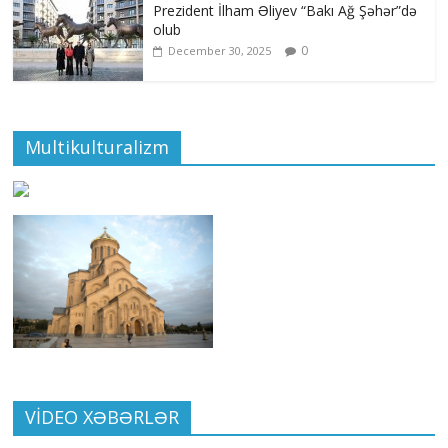
Prezident İlham Əliyev “Bakı Ağ Şəhər”də
olub
0
December 30, 2025
Multikulturalizm
VİDEO XƏBƏRLƏR