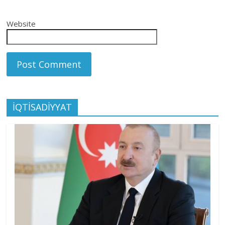
Website
İQTİSADİYYAT