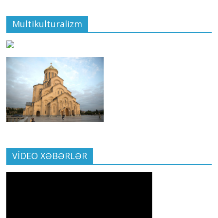
Multikulturalizm
VİDEO XƏBƏRLƏR