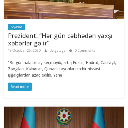
Siyasət
Prezident: “Hər gün cəbhədən yaxşı
xəbərlər gəlir”
October 25, 2020
dalgatvge
0 Comments
“Bu gün hələ bir ay keçməyib, artıq Füzuli, Hadrut, Cəbrayıl,
Zəngilan, Kəlbəcər, Qubadlı rayonlarının bir hissəsi
işğalçılardan azad edilib. Yenə
Read more