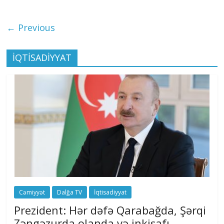
← Previous
İQTİSADİYYAT
Cəmiyyət
Dalğa TV
İqtisadiyyat
Prezident: Hər dəfə Qarabağda, Şərqi
Zəngəzurda olanda və inkişafı