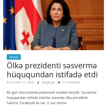
Siyasət
Ölkə prezidenti səsvermə
hüququndan istifadə etdi
October 31, 2020
dalgatvge
0 Comments
Bu gün Gürcüstanda parlament seçkiləri keçirilir. Səsvermə
hüququndan istifadə edənlər arasında ölkə prezidenti
Salome Zurabişvili də var. O səs vermə