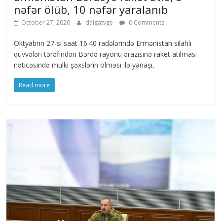
nəfər ölüb, 10 nəfər yaralanıb
October 27, 2020
dalgatvge
0 Comments
Oktyabrın 27-si saat 16:40 radələrində Ermənistan silahlı
qüvvələri tərəfindən Bərdə rayonu ərazisinə raket atılması
nəticəsində mülki şəxslərin ölməsi ilə yanaşı,
Read more