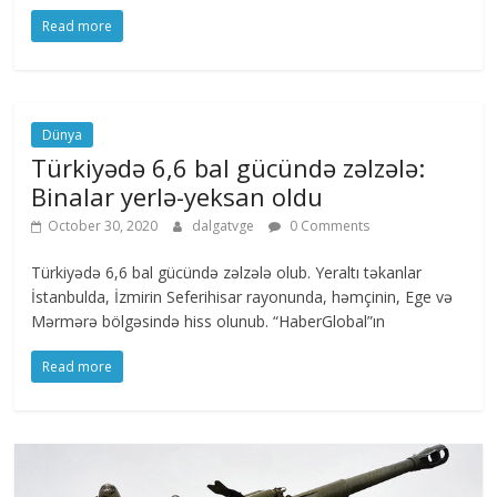
Read more
Dünya
Türkiyədə 6,6 bal gücündə zəlzələ:
Binalar yerlə-yeksan oldu
October 30, 2020
dalgatvge
0 Comments
Türkiyədə 6,6 bal gücündə zəlzələ olub. Yeraltı təkanlar
İstanbulda, İzmirin Seferihisar rayonunda, həmçinin, Ege və
Mərmərə bölgəsində hiss olunub. “HaberGlobal”ın
Read more