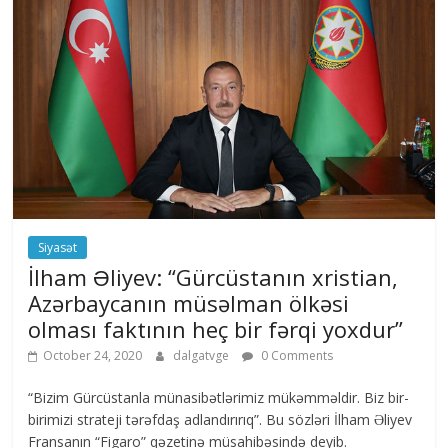
Siyasət
İlham Əliyev: “Gürcüstanın xristian,
Azərbaycanın müsəlman ölkəsi
olması faktının heç bir fərqi yoxdur”
October 24, 2020
dalgatvge
0 Comments
“Bizim Gürcüstanla münasibətlərimiz mükəmməldir. Biz bir-
birimizi strateji tərəfdaş adlandırırıq”. Bu sözləri İlham Əliyev
Fransanın “Figaro” qəzetinə müsahibəsində deyib.