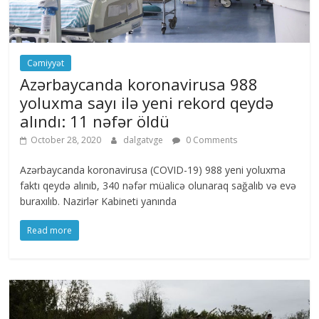
Cəmiyyət
Azərbaycanda koronavirusa 988
yoluxma sayı ilə yeni rekord qeydə
alındı: 11 nəfər öldü
October 28, 2020
dalgatvge
0 Comments
Azərbaycanda koronavirusa (COVID-19) 988 yeni yoluxma
faktı qeydə alınıb, 340 nəfər müalicə olunaraq sağalıb və evə
buraxılıb. Nazirlər Kabineti yanında
Read more