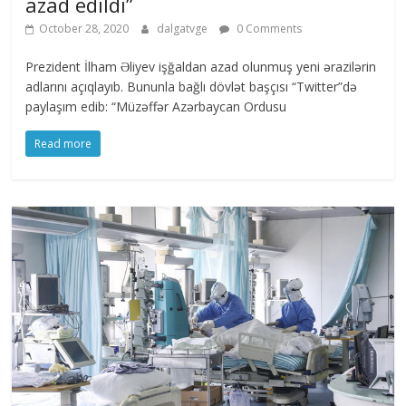
azad edildi”
October 28, 2020
dalgatvge
0 Comments
Prezident İlham Əliyev işğaldan azad olunmuş yeni ərazilərin
adlarını açıqlayıb. Bununla bağlı dövlət başçısı “Twitter”də
paylaşım edib: “Müzəffər Azərbaycan Ordusu
Read more