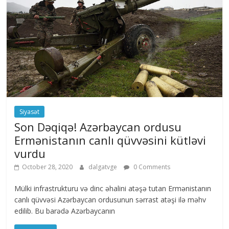
Siyasət
Son Dəqiqə! Azərbaycan ordusu
Ermənistanın canlı qüvvəsini kütləvi
vurdu
October 28, 2020
dalgatvge
0 Comments
Mülki infrastrukturu və dinc əhalini atəşə tutan Ermənistanın
canlı qüvvəsi Azərbaycan ordusunun sərrast atəşi ilə məhv
edilib. Bu barədə Azərbaycanın