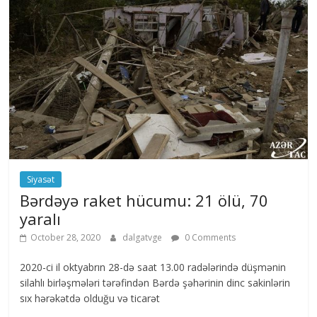
Siyasət
Bərdəyə raket hücumu: 21 ölü, 70
yaralı
October 28, 2020
dalgatvge
0 Comments
2020-ci il oktyabrın 28-də saat 13.00 radələrində düşmənin
silahlı birləşmələri tərəfindən Bərdə şəhərinin dinc sakinlərin
sıx hərəkətdə olduğu və ticarət