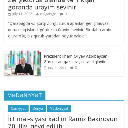
görəndə ürəyim sevinir
July 11, 2026
dalgatvge
0
“Qarabağda və Şərqi Zəngəzurda aparılan genişmiqyaslı
quruculuq işlərini gördükcə ürəyim sevinir. Bir daha əmin
oluram ki, biz qurub-yaradan böyük xalqıq”.
Prezident İlham Əliyev Azərbaycan-
Gürcüstan qaz sazişini təsdiqləyib
0
July 11, 2026
MƏDƏNİYYƏT
Cəmiyyət
Dünya
Mədəniyyət
İctimai-siyasi xadim Ramiz Bəkirovun
70 illiyi qeyd edilib