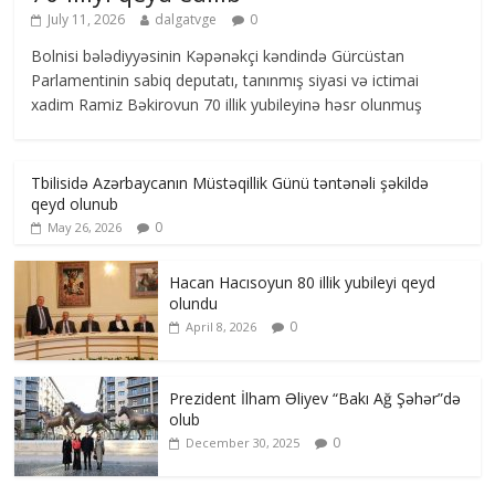
July 11, 2026
dalgatvge
0
Bolnisi bələdiyyəsinin Kəpənəkçi kəndində Gürcüstan
Parlamentinin sabiq deputatı, tanınmış siyasi və ictimai
xadim Ramiz Bəkirovun 70 illik yubileyinə həsr olunmuş
Tbilisidə Azərbaycanın Müstəqillik Günü təntənəli şəkildə
qeyd olunub
0
May 26, 2026
Hacan Hacısoyun 80 illik yubileyi qeyd
olundu
0
April 8, 2026
Prezident İlham Əliyev “Bakı Ağ Şəhər”də
olub
0
December 30, 2025