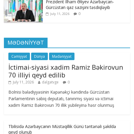
Prezident İlham Əliyev Azərbaycan-
Gürcüstan qaz sazişini təsdiqləyib
0
July 11, 2026
MƏDƏNİYYƏT
Cəmiyyət
Dünya
Mədəniyyət
İctimai-siyasi xadim Ramiz Bəkirovun
70 illiyi qeyd edilib
July 11, 2026
dalgatvge
0
Bolnisi bələdiyyəsinin Kəpənəkçi kəndində Gürcüstan
Parlamentinin sabiq deputatı, tanınmış siyasi və ictimai
xadim Ramiz Bəkirovun 70 illik yubileyinə həsr olunmuş
Tbilisidə Azərbaycanın Müstəqillik Günü təntənəli şəkildə
qeyd olunub