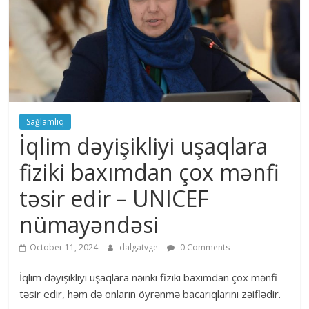
Sağlamlıq
İqlim dəyişikliyi uşaqlara
fiziki baxımdan çox mənfi
təsir edir – UNICEF
nümayəndəsi
October 11, 2024
dalgatvge
0 Comments
İqlim dəyişikliyi uşaqlara nəinki fiziki baxımdan çox mənfi
təsir edir, həm də onların öyrənmə bacarıqlarını zəiflədir.