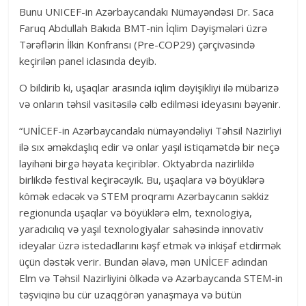
Bunu UNICEF-in Azərbaycandakı Nümayəndəsi Dr. Saca
Faruq Abdullah Bakıda BMT-nin İqlim Dəyişmələri üzrə
Tərəflərin İlkin Konfransı (Pre-COP29) çərçivəsində
keçirilən panel iclasında deyib.
O bildirib ki, uşaqlar arasında iqlim dəyişikliyi ilə mübarizə
və onların təhsil vasitəsilə cəlb edilməsi ideyasını bəyənir.
“UNİCEF-in Azərbaycandakı nümayəndəliyi Təhsil Nazirliyi
ilə sıx əməkdaşlıq edir və onlar yaşıl istiqamətdə bir neçə
layihəni birgə həyata keçiriblər. Oktyabrda nazirliklə
birlikdə festival keçirəcəyik. Bu, uşaqlara və böyüklərə
kömək edəcək və STEM proqramı Azərbaycanın səkkiz
regionunda uşaqlar və böyüklərə elm, texnologiya,
yaradıcılıq və yaşıl texnologiyalar sahəsində innovativ
ideyalar üzrə istedadlarını kəşf etmək və inkişaf etdirmək
üçün dəstək verir. Bundan əlavə, mən UNİCEF adından
Elm və Təhsil Nazirliyini ölkədə və Azərbaycanda STEM-in
təşviqinə bu cür uzaqgörən yanaşmaya və bütün