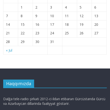
1
2
3
4
5
6
7
8
9
10
11
12
13
14
15
16
17
18
19
20
21
22
23
24
25
26
27
28
29
30
31
« Jul
Haqqımızda
Dalğa tele-radio şirkəti 2012-ci ildən etibarən Gürcüstanda Gürcü
və Azərbaycan dillərində fəaliyyət göstərir.