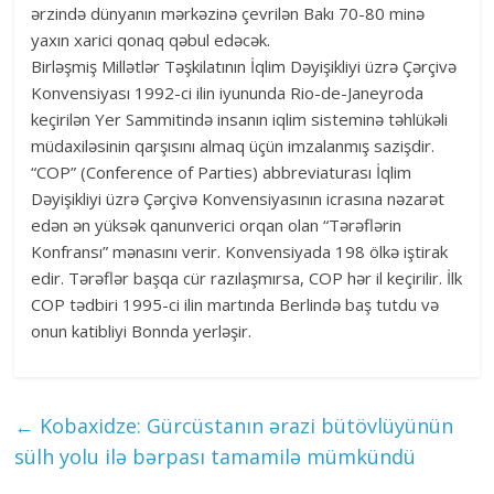
ərzində dünyanın mərkəzinə çevrilən Bakı 70-80 minə
yaxın xarici qonaq qəbul edəcək.
Birləşmiş Millətlər Təşkilatının İqlim Dəyişikliyi üzrə Çərçivə
Konvensiyası 1992-ci ilin iyununda Rio-de-Janeyroda
keçirilən Yer Sammitində insanın iqlim sisteminə təhlükəli
müdaxiləsinin qarşısını almaq üçün imzalanmış sazişdir.
“COP” (Conference of Parties) abbreviaturası İqlim
Dəyişikliyi üzrə Çərçivə Konvensiyasının icrasına nəzarət
edən ən yüksək qanunverici orqan olan “Tərəflərin
Konfransı” mənasını verir. Konvensiyada 198 ölkə iştirak
edir. Tərəflər başqa cür razılaşmırsa, COP hər il keçirilir. İlk
COP tədbiri 1995-ci ilin martında Berlində baş tutdu və
onun katibliyi Bonnda yerləşir.
←
Kobaxidze: Gürcüstanın ərazi bütövlüyünün
sülh yolu ilə bərpası tamamilə mümkündü