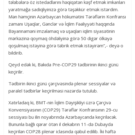
tələbələrə öz istedadlarını həqiqətən kəşf etmək imkanları
yaratmağa sadiqliyinizə görə təşəkkür etmək istərdim.
Mən həmçinin Azərbaycan hökumətini Tərəflərin Konfransı
zamanı Uşaqlar, Gənclər və İqlim Fəaliyyəti haqqında
Bəyannaməni imzalamaq və uşaqları iqlim siyasətinin
mərkəzinə qoymaq öhdəliyinə görə 50 digər ölkəyə
qoşulmaq istəyinə görə təbrik etmək istəyirəm”,- deyə o
bildirib.
Qeyd edək ki, Bakıda Pre-COP29 tədbirinin ikinci günü
keçirilir.
Tədbirin ikinci günü çərçivəsində plenar sessiyalar və
paralel tədbirlər keçirilməsi nəzərdə tutulub.
Xatırladaq ki, BMT-nin İqlim Dəyişikliyi üzrə Çərçivə
Konvensiyasının (COP29) Tərəflər Konfransının 29-cu
sessiyası bu ilin noyabrında Azərbaycanda keçiriləcək.
Bununla bağlı qərar ötən il dekabrın 11-də Dubayda
keçirilən COP28 plenar iclasında qəbul edilib. İki həftə