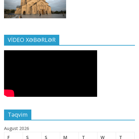
VİDEO XƏBƏRLƏR
Təqvim
August 2026
F
S
S
M
T
W
T