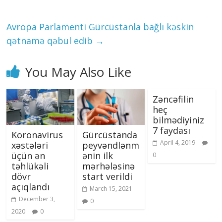
Avropa Parlamenti Gürcüstanla bağlı kəskin
qətnamə qəbul edib
→
You May Also Like
Zəncəfilin
heç
bilmədiyiniz
7 faydası
Koronavirus
Gürcüstanda
April 4, 2019
xəstələri
peyvəndlənm
üçün ən
ənin ilk
0
təhlükəli
mərhələsinə
dövr
start verildi
açıqlandı
March 15, 2021
December 3,
0
2020
0