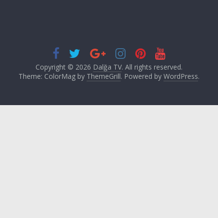
Copyright © 2026
Dalğa TV
. All rights reserved.
Theme: ColorMag by
ThemeGrill
. Powered by
WordPress
.