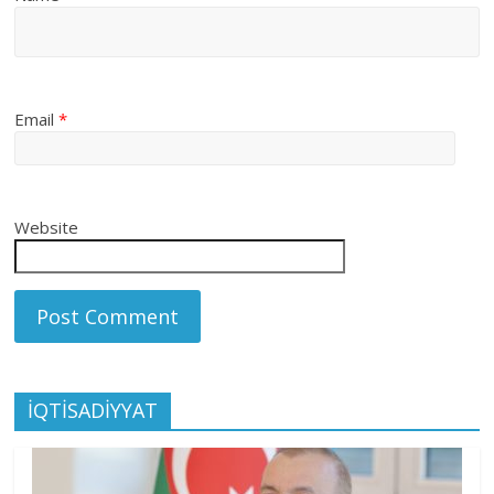
Email
*
Website
İQTİSADİYYAT