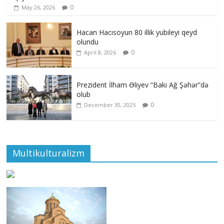
0
May 26, 2026
Hacan Hacısoyun 80 illik yubileyi qeyd
olundu
0
April 8, 2026
Prezident İlham Əliyev “Bakı Ağ Şəhər”də
olub
0
December 30, 2025
Multikulturalizm