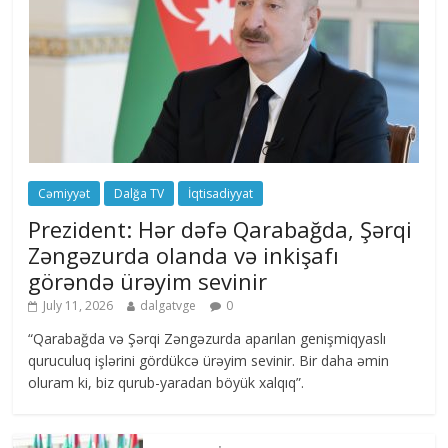
Cəmiyyət
Dalğa TV
İqtisadiyyat
Prezident: Hər dəfə Qarabağda, Şərqi
Zəngəzurda olanda və inkişafı
görəndə ürəyim sevinir
July 11, 2026
dalgatvge
0
“Qarabağda və Şərqi Zəngəzurda aparılan genişmiqyaslı
quruculuq işlərini gördükcə ürəyim sevinir. Bir daha əmin
oluram ki, biz qurub-yaradan böyük xalqıq”.