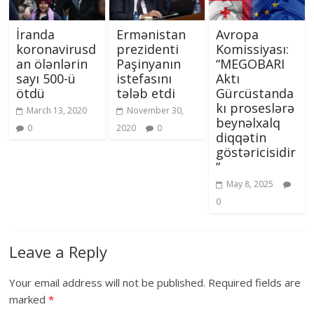
İranda
Ermənistan
Avropa
koronavirusd
prezidenti
Komissiyası:
an ölənlərin
Paşinyanın
“MEGOBARI
sayı 500-ü
istefasını
Aktı
ötdü
tələb etdi
Gürcüstanda
kı proseslərə
March 13, 2020
November 30,
beynəlxalq
0
2020
0
diqqətin
göstəricisidir
”
May 8, 2025
0
Leave a Reply
Your email address will not be published.
Required fields are
marked
*