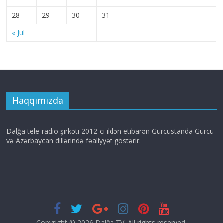
28
29
30
31
« Jul
Haqqımızda
Dalğa tele-radio şirkəti 2012-ci ildən etibarən Gürcüstanda Gürcü
və Azərbaycan dillərində fəaliyyət göstərir.
Copyright © 2026
Dalğa TV
. All rights reserved.