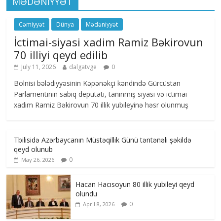
MƏDƏNİYYƏT
Cəmiyyət
Dünya
Mədəniyyət
İctimai-siyasi xadim Ramiz Bəkirovun
70 illiyi qeyd edilib
July 11, 2026
dalgatvge
0
Bolnisi bələdiyyəsinin Kəpənəkçi kəndində Gürcüstan
Parlamentinin sabiq deputatı, tanınmış siyasi və ictimai
xadim Ramiz Bəkirovun 70 illik yubileyinə həsr olunmuş
Tbilisidə Azərbaycanın Müstəqillik Günü təntənəli şəkildə
qeyd olunub
0
May 26, 2026
Hacan Hacısoyun 80 illik yubileyi qeyd
olundu
0
April 8, 2026