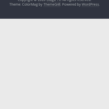
Theme: ColorMag by
ThemeGrill
. Powered by
WordPress
.