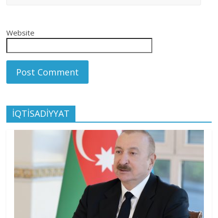
Website
İQTİSADİYYAT