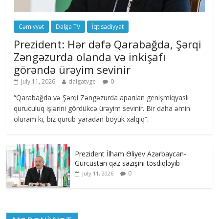
Cəmiyyət
Dalğa TV
İqtisadiyyat
Prezident: Hər dəfə Qarabağda, Şərqi
Zəngəzurda olanda və inkişafı
görəndə ürəyim sevinir
July 11, 2026
dalgatvge
0
“Qarabağda və Şərqi Zəngəzurda aparılan genişmiqyaslı
quruculuq işlərini gördükcə ürəyim sevinir. Bir daha əmin
oluram ki, biz qurub-yaradan böyük xalqıq”.
Prezident İlham Əliyev Azərbaycan-
Gürcüstan qaz sazişini təsdiqləyib
0
July 11, 2026