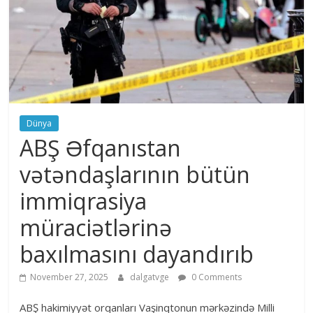
Dünya
ABŞ Əfqanıstan
vətəndaşlarının bütün
immiqrasiya
müraciətlərinə
baxılmasını dayandırıb
November 27, 2025
dalgatvge
0 Comments
ABŞ hakimiyyət orqanları Vaşinqtonun mərkəzində Milli