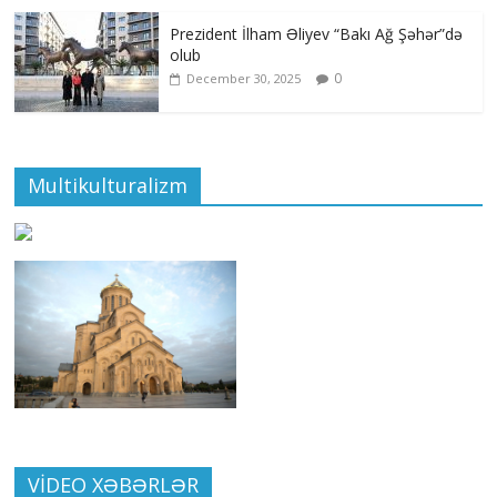
Prezident İlham Əliyev “Bakı Ağ Şəhər”də
olub
0
December 30, 2025
Multikulturalizm
VİDEO XƏBƏRLƏR