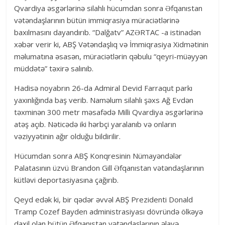
Qvardiya əsgərlərinə silahlı hücumdan sonra Əfqanıstan
vətəndaşlarının bütün immiqrasiya müraciətlərinə
baxılmasını dayandırıb. “Dalğatv” AZƏRTAC -a istinadən
xəbər verir ki, ABŞ Vətəndaşlıq və İmmiqrasiya Xidmətinin
məlumatına əsasən, müraciətlərin qəbulu “qeyri-müəyyən
müddətə” təxirə salınıb.
Hadisə noyabrın 26-da Admiral Devid Farraqut parkı
yaxınlığında baş verib. Naməlum silahlı şəxs Ağ Evdən
təxminən 300 metr məsafədə Milli Qvardiya əsgərlərinə
atəş açıb. Nəticədə iki hərbçi yaralanıb və onların
vəziyyətinin ağır olduğu bildirilir.
Hücumdan sonra ABŞ Konqresinin Nümayəndələr
Palatasının üzvü Brandon Gill Əfqanıstan vətəndaşlarının
kütləvi deportasiyasına çağırıb.
Qeyd edək ki, bir qədər əvvəl ABŞ Prezidenti Donald
Tramp Cozef Bayden administrasiyası dövründə ölkəyə
daxil olan bütün Əfqanıstan vətəndaşlarının əlavə