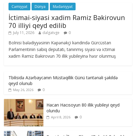
Cəmiyyət
Dünya
Mədəniyyət
İctimai-siyasi xadim Ramiz Bəkirovun
70 illiyi qeyd edilib
July 11, 2026
dalgatvge
0
Bolnisi bələdiyyəsinin Kəpənəkçi kəndində Gürcüstan
Parlamentinin sabiq deputatı, tanınmış siyasi və ictimai
xadim Ramiz Bəkirovun 70 illik yubileyinə həsr olunmuş
Tbilisidə Azərbaycanın Müstəqillik Günü təntənəli şəkildə
qeyd olunub
0
May 26, 2026
Hacan Hacısoyun 80 illik yubileyi qeyd
olundu
0
April 8, 2026