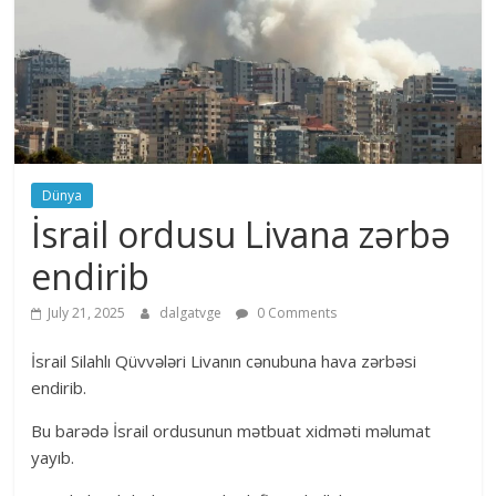
Dünya
İsrail ordusu Livana zərbə
endirib
July 21, 2025
dalgatvge
0 Comments
İsrail Silahlı Qüvvələri Livanın cənubuna hava zərbəsi
endirib.
Bu barədə İsrail ordusunun mətbuat xidməti məlumat
yayıb.