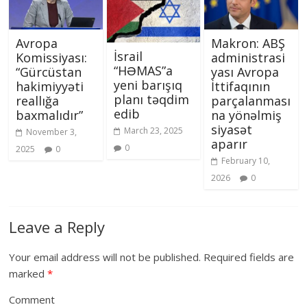
Avropa
Makron: ABŞ
İsrail
Komissiyası:
administrasi
“HƏMAS”a
“Gürcüstan
yası Avropa
yeni barışıq
hakimiyyəti
İttifaqının
planı təqdim
reallığa
parçalanması
edib
baxmalıdır”
na yönəlmiş
siyasət
March 23, 2025
November 3,
aparır
0
2025
0
February 10,
2026
0
Leave a Reply
Your email address will not be published.
Required fields are
marked
*
Comment