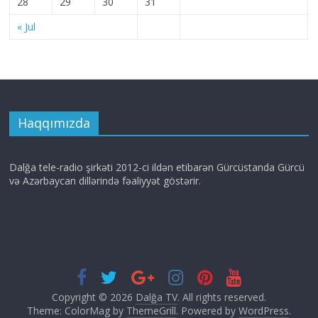
28
29
30
31
« Jul
Haqqımızda
Dalğa tele-radio şirkəti 2012-ci ildən etibarən Gürcüstanda Gürcü
və Azərbaycan dillərində fəaliyyət göstərir.
Copyright © 2026
Dalğa TV
. All rights reserved.
Theme: ColorMag by
ThemeGrill
. Powered by
WordPress
.