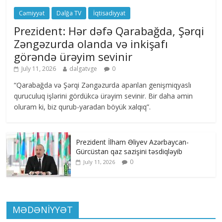
Cəmiyyət
Dalğa TV
İqtisadiyyat
Prezident: Hər dəfə Qarabağda, Şərqi
Zəngəzurda olanda və inkişafı
görəndə ürəyim sevinir
July 11, 2026
dalgatvge
0
“Qarabağda və Şərqi Zəngəzurda aparılan genişmiqyaslı
quruculuq işlərini gördükcə ürəyim sevinir. Bir daha əmin
oluram ki, biz qurub-yaradan böyük xalqıq”.
Prezident İlham Əliyev Azərbaycan-
Gürcüstan qaz sazişini təsdiqləyib
0
July 11, 2026
MƏDƏNİYYƏT