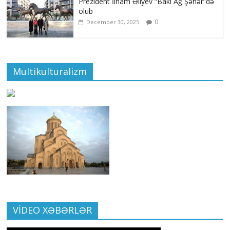
Prezident İlham Əliyev “Bakı Ağ Şəhər”də
olub
0
December 30, 2025
Multikulturalizm
VİDEO XƏBƏRLƏR