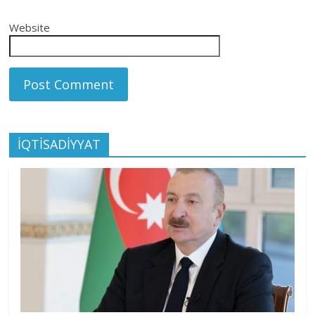
Website
İQTİSADİYYAT