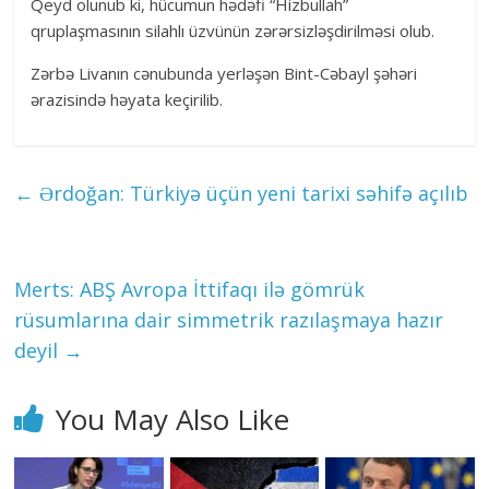
Qeyd olunub ki, hücumun hədəfi “Hizbullah”
qruplaşmasının silahlı üzvünün zərərsizləşdirilməsi olub.
Zərbə Livanın cənubunda yerləşən Bint-Cəbayl şəhəri
ərazisində həyata keçirilib.
←
Ərdoğan: Türkiyə üçün yeni tarixi səhifə açılıb
Merts: ABŞ Avropa İttifaqı ilə gömrük
rüsumlarına dair simmetrik razılaşmaya hazır
deyil
→
You May Also Like