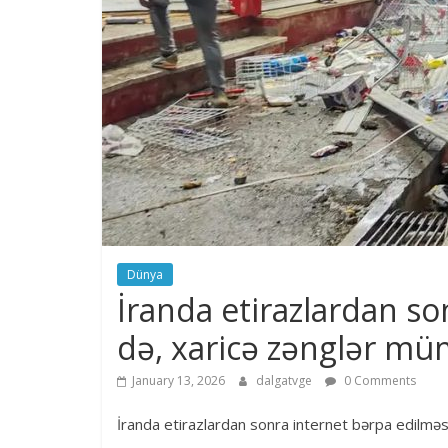
Dünya
İranda etirazlardan s
də, xaricə zənglər m
January 13, 2026
dalgatvge
0 Comments
İranda etirazlardan sonra internet bərpa edilmə