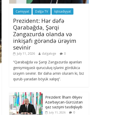
Cəmiyyət
Dalğa TV
İqtisadiyyat
Prezident: Hər dəfə
Qarabağda, Şərqi
Zəngəzurda olanda və
inkişafı görəndə ürəyim
sevinir
July 11, 2026
dalgatvge
0
“Qarabağda və Şərqi Zəngəzurda aparılan
genişmiqyaslı quruculuq işlərini gördükcə
ürəyim sevinir. Bir daha əmin oluram ki, biz
qurub-yaradan böyük xalqıq”.
Prezident İlham Əliyev
Azərbaycan-Gürcüstan
qaz sazişini təsdiqləyib
0
July 11, 2026