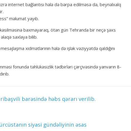
üzrə internet bağlantısı hələ də bərpa edilməsə də, beynəlxalq
r.
ress” məlumat yayıb.
n kəsilməsinə baxmayaraq, ötən gün Tehranda bir neçə şəxs
 əlaqə saxlaya bilib.
 mesajlaşma xidmətlərinin hələ də işlək vəziyyətdə qaldığını
ənməsi fonunda təhlükəsizlik tədbirləri çərçivəsində yanvarın 8-
ırıb.
ibaşvili barəsində həbs qərarı verilib.
ürcüstanın siyasi gündəliyinin əsas