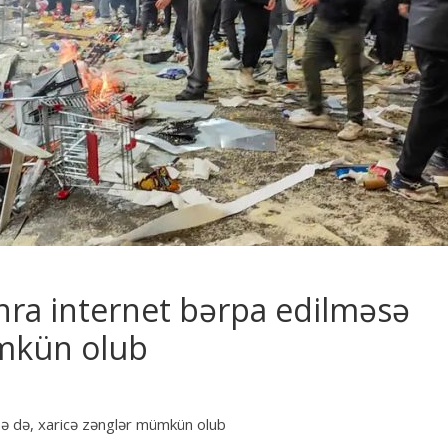
onra internet bərpa edilməsə
ümkün olub
sə də, xaricə zənglər mümkün olub