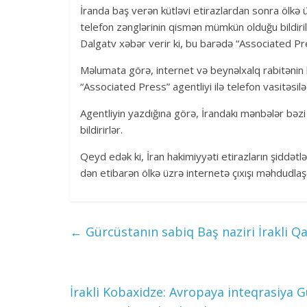
İranda baş verən kütləvi etirazlardan sonra ölkə 
telefon zənglərinin qismən mümkün olduğu bildirili
Dalgatv xəbər verir ki, bu barədə “Associated P
Məlumata görə, internet və beynəlxalq rabitəni
“Associated Press” agentliyi ilə telefon vasitəsilə
Agentliyin yazdığına görə, İrandakı mənbələr bəzi
bildirirlər.
Qeyd edək ki, İran hakimiyyəti etirazların şiddətl
dən etibarən ölkə üzrə internetə çıxışı məhdudlaşd
←
Gürcüstanın sabiq Baş naziri İrakli Qar
İrakli Kobaxidze: Avropaya inteqrasiya G