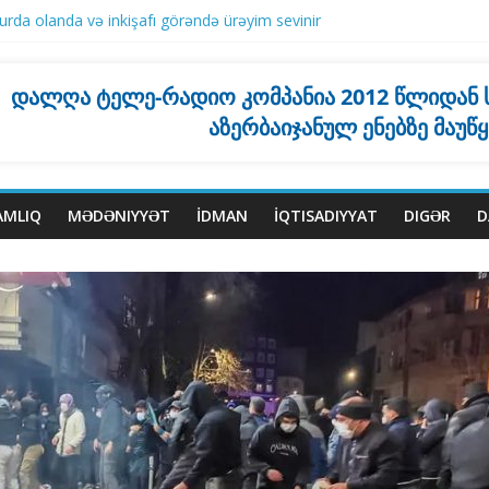
rda olanda və inkişafı görəndə ürəyim sevinir
ktiki olaraq əlaqəsi yoxdur”
stanla bağlı qətnaməsini tənqid edib
mayəndə heyətinin zəif mövqedə qaldığını yazır
დალღა ტელე-რადიო კომპანია 2012 წლიდან
qla 5 nəfər ölüb, 30 yaralı var
აზერბაიჯანულ ენებზე მაუწ
AMLIQ
MƏDƏNIYYƏT
İDMAN
İQTISADIYYAT
DIGƏR
D