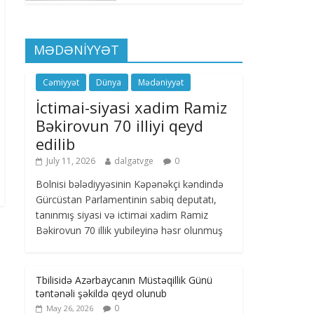
MƏDƏNİYYƏT
Cəmiyyət
Dünya
Mədəniyyət
İctimai-siyasi xadim Ramiz
Bəkirovun 70 illiyi qeyd
edilib
July 11, 2026
dalgatvge
0
Bolnisi bələdiyyəsinin Kəpənəkçi kəndində
Gürcüstan Parlamentinin sabiq deputatı,
tanınmış siyasi və ictimai xadim Ramiz
Bəkirovun 70 illik yubileyinə həsr olunmuş
Tbilisidə Azərbaycanın Müstəqillik Günü
təntənəli şəkildə qeyd olunub
0
May 26, 2026