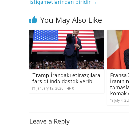
istiqamətlərindən biridir
→
You May Also Like
Tramp İrandakı etirazçılara
Fransa 
fars dilində dəstək verib
İranın 
təmasla
January 12, 2020
0
kömək e
July 4, 2
Leave a Reply