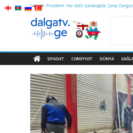
Latest:
Prezident: Hər dəfə Qarabağda, Şərqi Zəngəzu
Kaya Kallas: “Aİ-nin Gürcüstan hökuməti ilə fa
Baş nazir İrakli Kobaxidze ATƏT PA-nın Gürcü
ABŞ–İran memorandum danışıqları: FT ABŞ nü
Rusiya Sumıya zərbələr endirib, biri uşaq olma
SIYASƏT
CƏMIYYƏT
DÜNYA
SAĞL