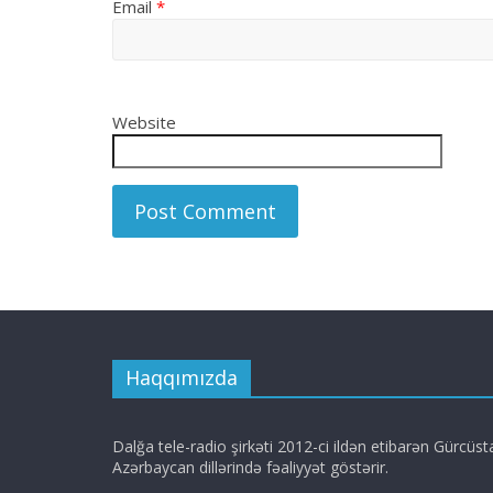
Email
*
Website
Haqqımızda
Dalğa tele-radio şirkəti 2012-ci ildən etibarən Gürcüs
Azərbaycan dillərində fəaliyyət göstərir.