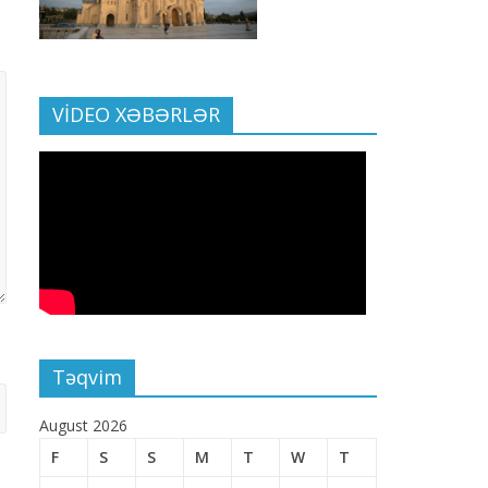
VİDEO XƏBƏRLƏR
Təqvim
August 2026
F
S
S
M
T
W
T