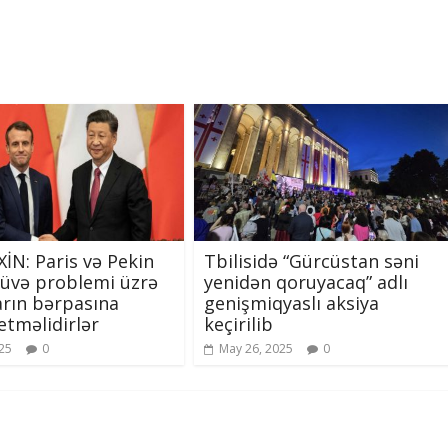
XİN: Paris və Pekin
Tbilisidə “Gürcüstan səni
nüvə problemi üzrə
yenidən qoruyacaq” adlı
rın bərpasına
genişmiqyaslı aksiya
tməlidirlər
keçirilib
025
0
May 26, 2025
0