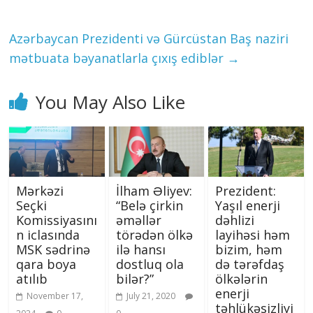
Azərbaycan Prezidenti və Gürcüstan Baş naziri
mətbuata bəyanatlarla çıxış ediblər
→
You May Also Like
Mərkəzi
İlham Əliyev:
Prezident:
Seçki
“Belə çirkin
Yaşıl enerji
Komissiyasını
əməllər
dəhlizi
n iclasında
törədən ölkə
layihəsi həm
MSK sədrinə
ilə hansı
bizim, həm
qara boya
dostluq ola
də tərəfdaş
atılıb
bilər?”
ölkələrin
enerji
November 17,
July 21, 2020
təhlükəsizliyi