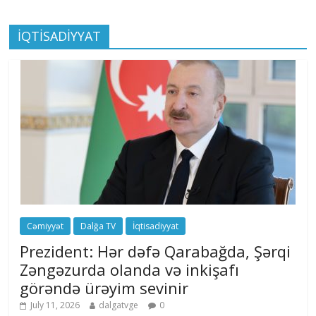
İQTİSADİYYAT
Cəmiyyət
Dalğa TV
İqtisadiyyat
Prezident: Hər dəfə Qarabağda, Şərqi
Zəngəzurda olanda və inkişafı
görəndə ürəyim sevinir
July 11, 2026
dalgatvge
0