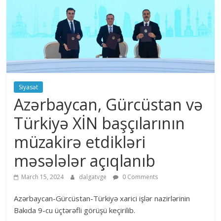
Siyasət
Azərbaycan, Gürcüstan və
Türkiyə XİN başçılarının
müzakirə etdikləri
məsələlər açıqlanıb
March 15, 2024
dalgatvge
0 Comments
Azərbaycan-Gürcüstan-Türkiyə xarici işlər nazirlərinin
Bakıda 9-cu üçtərəfli görüşü keçirilib.