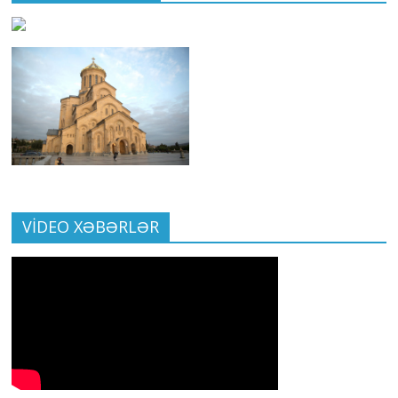
VİDEO XƏBƏRLƏR