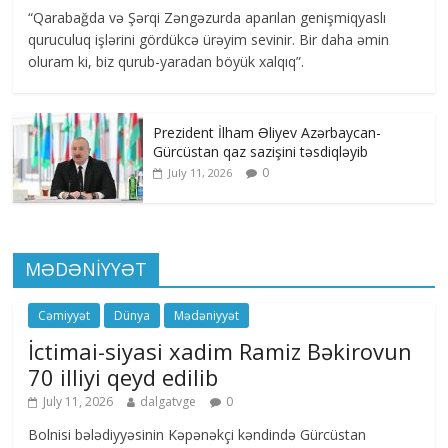
“Qarabağda və Şərqi Zəngəzurda aparılan genişmiqyaslı
quruculuq işlərini gördükcə ürəyim sevinir. Bir daha əmin
oluram ki, biz qurub-yaradan böyük xalqıq”.
Prezident İlham Əliyev Azərbaycan-
Gürcüstan qaz sazişini təsdiqləyib
0
July 11, 2026
MƏDƏNİYYƏT
Cəmiyyət
Dünya
Mədəniyyət
İctimai-siyasi xadim Ramiz Bəkirovun
70 illiyi qeyd edilib
July 11, 2026
dalgatvge
0
Bolnisi bələdiyyəsinin Kəpənəkçi kəndində Gürcüstan