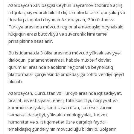
Azərbaycan XİN başçısı Ceyhun Bayramov tədbirdə açılış
nitqi ilə çıxış edərək bildirib ki, təməlində tarixi qonşuluq və
dostluq əlaqələri dayanan Azərbaycan, Gürcüstan və
Türkiyə arasında mövcud regional əməkdaşlıq beynəlxalq
hüququn ərazi bütövlüyü və suverenlik kimi təməl
prinsiplərinə əsaslanır.
Bu istiqamətdə 3 ölkə arasında mövcud yüksək səviyyəli
dialoqun, parlamentlərarası, habelə müxtəlif dövlət
qurumları arasında əlaqələrin regional və beynəlxalq
platformalar çərçivəsində əməkdaşlığa töhfə verdiyi qeyd
olunub.
Azərbaycan, Gürcüstan və Türkiyə arasında iqtisadiyyat,
ticarət, investisiyalar, enerji təhlükəsizliyi, nəqliyyat və
kommunikasiyalar, kənd təsərrüfatı, su resurslarının
səmərəli idarəçiliyi, yüksək texnologiyalar, turizm,
humanitar və s. istiqamətlər üzrə qarşılıqlı faydalı
əməkdaşlıq gündəliyinin mövcudluğu bildirilib. Bölgənin