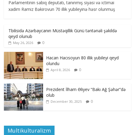
Parlamentinin sabiq deputatı, tanınmış siyasi və ictimai
xadim Ramiz Bəkirovun 70 illik yubileyinə həsr olunmuş
Tbilisidə Azərbaycanın Müstəqillik Günü təntənəli şəkildə
qeyd olunub
0
May 26, 2026
Hacan Hacısoyun 80 illik yubileyi qeyd
olundu
0
April 8, 2026
Prezident İlham Əliyev “Bakı Ağ Şəhər”də
olub
0
December 30, 2025
Multikulturalizm